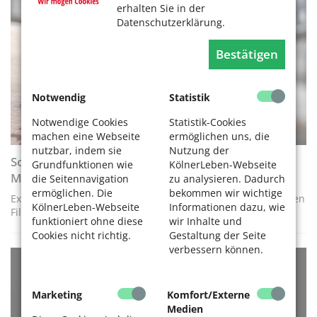
erhalten Sie in der
Datenschutzerklärung.
GESUND LEBEN
Bestätigen
Notwendig
Statistik
Notwendige Cookies
Statistik-Cookies
machen eine Webseite
ermöglichen uns, die
nutzbar, indem sie
Nutzung der
Sonnenbrille kaufen – So finden Sie das richtige
Grundfunktionen wie
KölnerLeben-Webseite
Modell
die Seitennavigation
zu analysieren. Dadurch
ermöglichen. Die
bekommen wir wichtige
Expertentipps rund um UV- und Blendschutz bis zur richtigen
KölnerLeben-Webseite
Informationen dazu, wie
Filterkategorie, Passform und Qualität
funktioniert ohne diese
wir Inhalte und
Cookies nicht richtig.
Gestaltung der Seite
verbessern können.
KULTUR
Marketing
Komfort/Externe
Medien