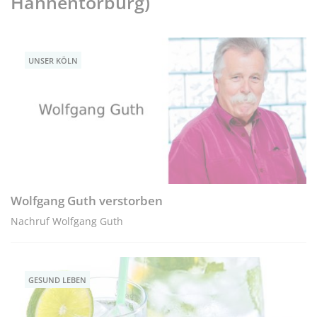
Hahnentorburg)
De
Ja
Sommer Köln bietet: Kabarett – Open Air und Eintritt frei!
UNSER KÖLN
Wolfgang Guth verstorben
Nachruf Wolfgang Guth
GESUND LEBEN