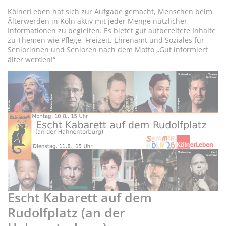
KölnerLeben hat sich zur Aufgabe gemacht, Menschen beim
Älterwerden in Köln aktiv mit jeder Menge nützlicher
Informationen zu begleiten. Es bietet gut aufbereitete Inhalte
zu Themen wie Pflege, Freizeit, Ehrenamt und Soziales für
Seniorinnen und Senioren nach dem Motto „Gut informiert
älter werden!“
Mo, 10. und Di, 11.8.26, 15 Uhr:
H
Escht Kabarett auf dem
A
Rudolfplatz (an der
U