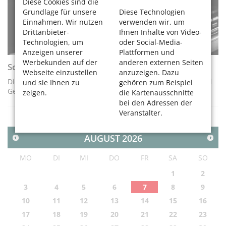
Diese Cookies sind die
Grundlage für unsere
Diese Technologien
Einnahmen. Wir nutzen
verwenden wir, um
Drittanbieter-
Ihnen Inhalte von Video-
Technologien, um
oder Social-Media-
Anzeigen unserer
Plattformen und
Werbekunden auf der
anderen externen Seiten
Schreibwettbewerb der Volkshochschule Köln
Webseite einzustellen
anzuzeigen. Dazu
Die Volkshochschule Köln sucht die besten Geschichten und
und sie Ihnen zu
gehören zum Beispiel
Gedichte
zeigen.
die Kartenausschnitte
bei den Adressen der
Veranstalter.
AUGUST
2026
MO
DI
MI
DO
FR
SA
SO
1
2
3
4
5
6
7
8
9
10
11
12
13
14
15
16
17
18
19
20
21
22
23