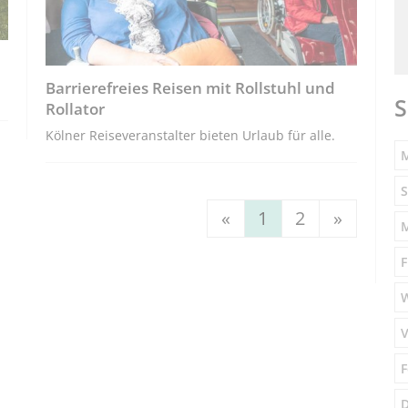
Barrierefreies Reisen mit Rollstuhl und
S
Rollator
Kölner Reiseveranstalter bieten Urlaub für alle.
M
S
«
1
2
»
F
V
F
D