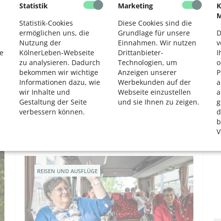
Statistik
Marketing
K
2
UNSER KÖLN
M
Statistik-Cookies
Diese Cookies sind die
ermöglichen uns, die
Grundlage für unsere
D
Nutzung der
Einnahmen. Wir nutzen
v
e
KölnerLeben-Webseite
Drittanbieter-
I
zu analysieren. Dadurch
Technologien, um
o
bekommen wir wichtige
Anzeigen unserer
P
Informationen dazu, wie
Werbekunden auf der
a
wir Inhalte und
Webseite einzustellen
a
Gestaltung der Seite
und sie Ihnen zu zeigen.
g
Die Geschichte der Kölner Straßenbahn
verbessern können.
d
Fast 150 Jahre Kölner Straßenbahn-Geschichte in
b
einer alten Betriebshalle der KVB
V
REISEN UND AUSFLÜGE