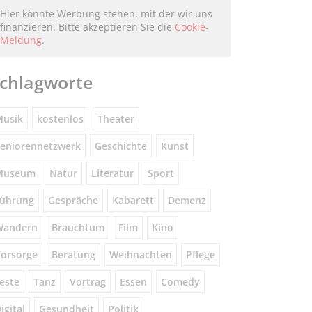
Hier könnte Werbung stehen, mit der wir uns
finanzieren. Bitte akzeptieren Sie die
Cookie-
Meldung
.
chlagworte
usik
kostenlos
Theater
eniorennetzwerk
Geschichte
Kunst
Museum
Natur
Literatur
Sport
ührung
Gespräche
Kabarett
Demenz
Wandern
Brauchtum
Film
Kino
orsorge
Beratung
Weihnachten
Pflege
este
Tanz
Vortrag
Essen
Comedy
igital
Gesundheit
Politik