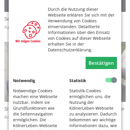
Durch die Nutzung dieser
Webseite erklären Sie sich mit der
Sehen und gesehen werden – Fußgänger
Verwendung von Cookies
einverstanden. Detaillierte
Fußgänger im Großstadtverkehr
Informationen über den Einsatz
von Cookies auf dieser Webseite
erhalten Sie in der
Datenschutzerklärung.
AKTIV WERDEN
Bestätigen
Notwendig
Statistik
Notwendige Cookies
Statistik-Cookies
machen eine Webseite
ermöglichen uns, die
nutzbar, indem sie
Nutzung der
Grundfunktionen wie
KölnerLeben-Webseite
Sicher über schwieriges Pflaster – mit dem Rollator
die Seitennavigation
zu analysieren. Dadurch
Rollatoren sichern Millionen Menschen Mobilität
ermöglichen. Die
bekommen wir wichtige
KölnerLeben-Webseite
Informationen dazu, wie