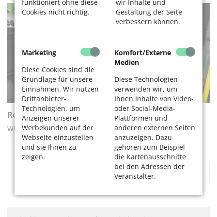
funktioniert ohne diese
wir Inhalte und
Cookies nicht richtig.
Gestaltung der Seite
AKTIV WERDEN
verbessern können.
Marketing
Komfort/Externe
Medien
Diese Cookies sind die
Grundlage für unsere
Diese Technologien
Einnahmen. Wir nutzen
verwenden wir, um
Drittanbieter-
Ihnen Inhalte von Video-
Technologien, um
oder Social-Media-
Rollatortraining - Schritt für Schritt
Anzeigen unserer
Plattformen und
Werbekunden auf der
anderen externen Seiten
Wie Sie sicher in den Bus ein- und aussteigen
Webseite einzustellen
anzuzeigen. Dazu
und sie Ihnen zu
gehören zum Beispiel
zeigen.
die Kartenausschnitte
bei den Adressen der
«
1
2
»
Veranstalter.