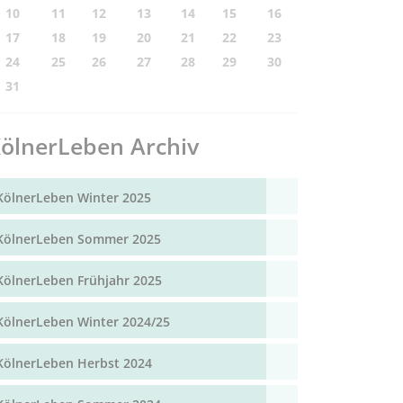
10
11
12
13
14
15
16
17
18
19
20
21
22
23
24
25
26
27
28
29
30
31
ölnerLeben Archiv
KölnerLeben Winter 2025
KölnerLeben Sommer 2025
KölnerLeben Frühjahr 2025
KölnerLeben Winter 2024/25
KölnerLeben Herbst 2024