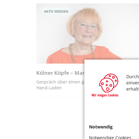
AKTIV WERDEN
Kölner Köpfe – Margot Härtel
Durch
Gespräch über einen gemeinnützigen Second­-
einve
Hand-­Laden
erhal
Notwendig
Notwendige Cookies