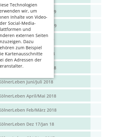
iese Technologien
erwenden wir, um
KölnerLeben April/Mai 2019
hnen Inhalte von Video-
der Social-Media-
KölnerLeben Feb/März 2019
lattformen und
nderen externen Seiten
KölnerLeben Dez 18/Jan 19
nzuzeigen. Dazu
ehören zum Beispiel
KölnerLeben Okt/Nov 2018
ie Kartenausschnitte
ei den Adressen der
eranstalter.
KölnerLeben Aug/Sept 2018
KölnerLeben Juni/Juli 2018
KölnerLeben April/Mai 2018
KölnerLeben Feb/März 2018
KölnerLeben Dez 17/Jan 18