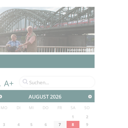
A+
A
AUGUST
2026
MO
DI
MI
DO
FR
SA
SO
1
2
3
4
5
6
7
8
9