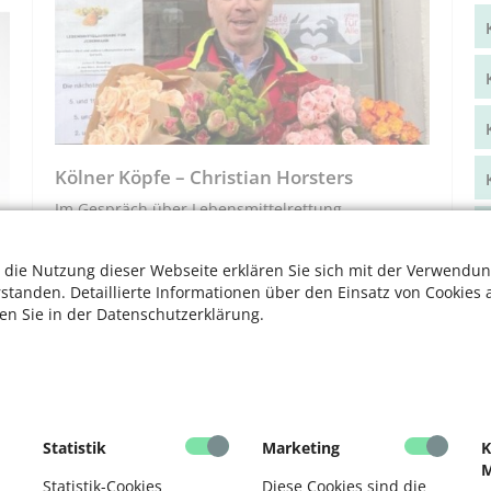
Kölner Köpfe – Christian Horsters
Im Gespräch über Lebensmittelrettung
 die Nutzung dieser Webseite erklären Sie sich mit der Verwendun
rstanden. Detaillierte Informationen über den Einsatz von Cookies 
ten Sie in der Datenschutzerklärung.
«
1
2
3
4
»
Statistik
Marketing
K
M
Statistik-Cookies
Diese Cookies sind die