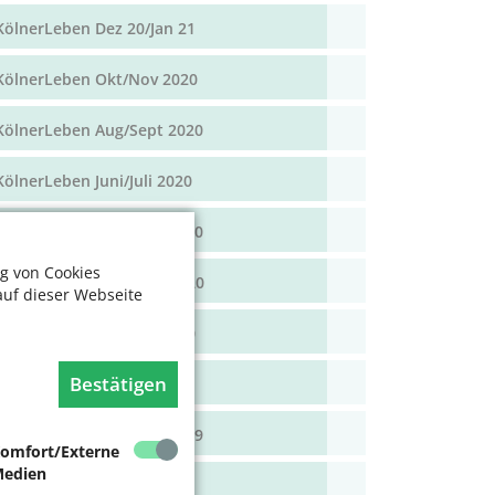
KölnerLeben Dez 20/Jan 21
KölnerLeben Okt/Nov 2020
KölnerLeben Aug/Sept 2020
KölnerLeben Juni/Juli 2020
KölnerLeben April/Mai 2020
g von Cookies
KölnerLeben Feb/März 2020
auf dieser Webseite
KölnerLeben Dez 19/Jan 20
Bestätigen
KölnerLeben Okt/Nov 19
KölnerLeben Aug/Sept 2019
omfort/Externe
edien
KölnerLeben Juni/Juli 2019