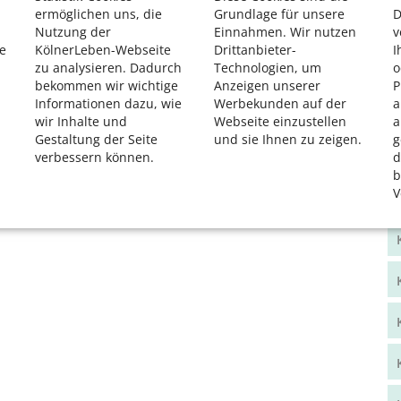
ermöglichen uns, die
Grundlage für unsere
D
Nutzung der
Einnahmen. Wir nutzen
v
e
KölnerLeben-Webseite
Drittanbieter-
I
zu analysieren. Dadurch
Technologien, um
o
bekommen wir wichtige
Anzeigen unserer
P
Informationen dazu, wie
Werbekunden auf der
a
wir Inhalte und
Webseite einzustellen
a
Gestaltung der Seite
und sie Ihnen zu zeigen.
g
verbessern können.
d
b
V