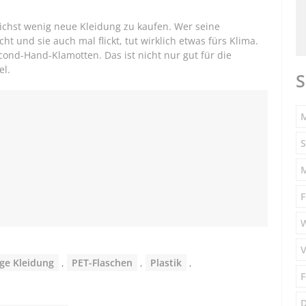
lichst wenig neue Kleidung zu kaufen. Wer seine
cht und sie auch mal flickt, tut wirklich etwas fürs Klima.
cond-Hand-Klamotten. Das ist nicht nur gut für die
el.
S
M
S
F
V
ge Kleidung
,
PET-Flaschen
,
Plastik
,
F
D