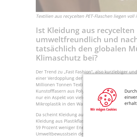
Textilien aus recycelten PET-Flaschen liegen vol
Ist Kleidung aus recycelten
umweltfreundlich und nachh
tatsächlich den globalen M
Klimaschutz bei?
Der Trend zu „Fast Fashion“, also kurzlebiger und
einer Verdopplung der weltweiten Textilproduktio
Millionen Tonnen Textilien hergestellt werden. 
Durch
Kunstofffasern aus Polyethylen (PE), welches aus 
einve
nur ein Aspekt von vielen: Durch die Produktion
erhal
Mikroplastik in den Wasserkreislauf.
Da scheint Kleidung aus recyceltem PET (Polyethyl
Kleidung aus Plastikflaschen gegenüber der Neu
59 Prozent weniger Energie wird dabei verbrauch
Umweltbewusstsein der Konsumenten wächst, liegt