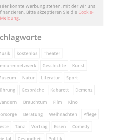
Hier könnte Werbung stehen, mit der wir uns
finanzieren. Bitte akzeptieren Sie die
Cookie-
Meldung
.
chlagworte
usik
kostenlos
Theater
eniorennetzwerk
Geschichte
Kunst
Museum
Natur
Literatur
Sport
ührung
Gespräche
Kabarett
Demenz
Wandern
Brauchtum
Film
Kino
orsorge
Beratung
Weihnachten
Pflege
este
Tanz
Vortrag
Essen
Comedy
igital
Gesundheit
Politik