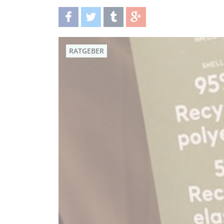
teilen
twittern
teilen
teilen
RATGEBER