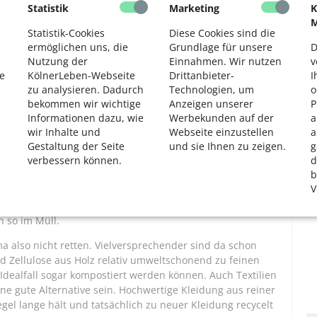
Statistik
Marketing
K
2
M
st sehr energieaufwändig und – falls es chemisch
Statistik-Cookies
Diese Cookies sind die
ermöglichen uns, die
Grundlage für unsere
D
dstoffen für Mensch und Natur verbunden. Hinzu kommen
Nutzung der
Einnahmen. Wir nutzen
v
üssen in der Regel erst einmal um die halbe Welt
e
KölnerLeben-Webseite
Drittanbieter-
I
erarbeitet zu werden. Nicht zuletzt sind die tatsächlichen
zu analysieren. Dadurch
Technologien, um
o
achweispflichtig. Da ist es für die Produzenten einfacher,
bekommen wir wichtige
Anzeigen unserer
P
 das geschieht häufig. Diese fehlen dann wiederum in
Informationen dazu, wie
Werbekunden auf der
a
roduziert werden.
wir Inhalte und
Webseite einzustellen
a
Gestaltung der Seite
und sie Ihnen zu zeigen.
g
n Kreislauf, weil wir mit gutem Gewissen schnell und viel
verbessern können.
d
t auf“, sagt Kai Nebel, Ingenieur für textile
b
. Auch die Verwendung von „Ocean Plastic“, also aus dem
V
löse dieses Problem nicht, da der tatsächliche Anteil in
indend gering sei. Um am Ende sind diese Textilien aus
h so im Müll.
ima also nicht retten. Vielversprechender sind da schon
d Zellulose aus Holz relativ umweltschonend zu feinen
Idealfall sogar kompostiert werden können. Auch Textilien
ne gute Alternative sein. Hochwertige Kleidung aus reiner
egel lange hält und tatsächlich zu neuer Kleidung recycelt