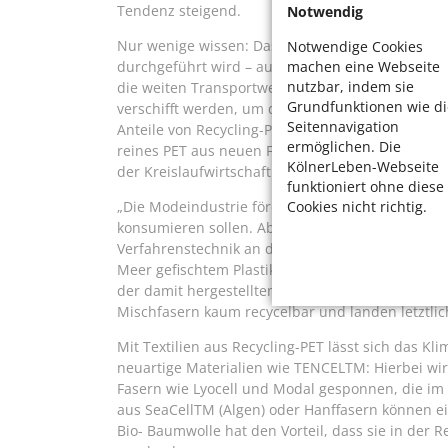
Tendenz steigend.
Notwendig
Nur wenige wissen: Das Recycling der Flaschen i
Notwendige Cookies
machen eine Webseite
durchgeführt wird – auch mit zahlreichen Scha
nutzbar, indem sie
die weiten Transportwege. Die Abfall-Flaschen m
Grundfunktionen wie di
verschifft werden, um dann in Billiglohnländern v
Seitennavigation
Anteile von Recycling-PET in den Textilien nicht n
ermöglichen. Die
reines PET aus neuen Flaschen zu verwenden und
KölnerLeben-Webseite
der Kreislaufwirtschaft und müssen zusätzlich p
funktioniert ohne diese
Cookies nicht richtig.
„Die Modeindustrie fördert das Image vom textile
konsumieren sollen. Aber das geht ökologisch nich
Verfahrenstechnik an der Hochschule Reutlingen
Meer gefischtem Plastikmüll und „Geisternetzen“, 
der damit hergestellten Kleidung häufig verschw
Mischfasern kaum recycelbar und landen letztlic
Mit Textilien aus Recycling-PET lässt sich das Kl
neuartige Materialien wie TENCELTM: Hierbei wir
Fasern wie Lyocell und Modal gesponnen, die im 
aus SeaCellTM (Algen) oder Hanffasern können ei
Bio- Baumwolle hat den Vorteil, dass sie in der R