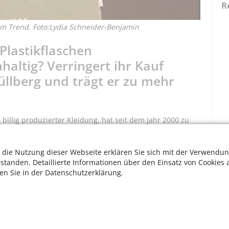
R
l im Trend. Foto:Lydia Schneider-Benjamin
 Plastikflaschen
altig? Verringert ihr Kauf
üllberg und trägt er zu mehr
 billig produzierter Kleidung, hat seit dem Jahr 2000 zu
n geführt. Für das Jahr 2030 wird erwartet, dass 145
Mindestens 60 Prozent dieser Kleidungsstücke enthalten
 die Nutzung dieser Webseite erklären Sie sich mit der Verwendun
Erdöl hergestellt wird. Ihre Klimabilanz ist verheerend,
rstanden. Detaillierte Informationen über den Einsatz von Cookies 
 und das Waschen dieser Textilien gelangt immer mehr
ten Sie in der Datenschutzerklärung.
enterephthalat) eine gute Idee zu sein. Tatsächlich wirkt
herstellung zunächst einmal umweltfreundlicher zu sein:
t, die CO2- Emissionen sind 32 Prozent niedriger. Da das
 der Anteil dieser Kleidung mittlerweile bei 14 Prozent,
W