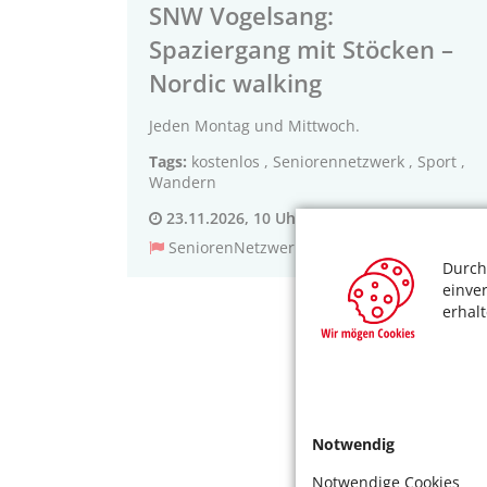
SNW Vogelsang:
Spaziergang mit Stöcken –
Nordic walking
Jeden Montag und Mittwoch.
Tags:
kostenlos
,
Seniorennetzwerk
,
Sport
,
Wandern
23.11.2026, 10 Uhr
SeniorenNetzwerk Vogelsang
Durch
einve
erhal
Notwendig
Notwendige Cookies