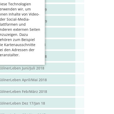
iese Technologien
erwenden wir, um
KölnerLeben April/Mai 2019
hnen Inhalte von Video-
der Social-Media-
KölnerLeben Feb/März 2019
lattformen und
nderen externen Seiten
KölnerLeben Dez 18/Jan 19
nzuzeigen. Dazu
ehören zum Beispiel
KölnerLeben Okt/Nov 2018
ie Kartenausschnitte
ei den Adressen der
eranstalter.
KölnerLeben Aug/Sept 2018
KölnerLeben Juni/Juli 2018
KölnerLeben April/Mai 2018
KölnerLeben Feb/März 2018
KölnerLeben Dez 17/Jan 18