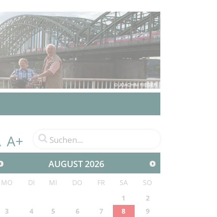
A+
A
AUGUST
2026
MO
DI
MI
DO
FR
SA
SO
1
2
3
4
5
6
7
8
9