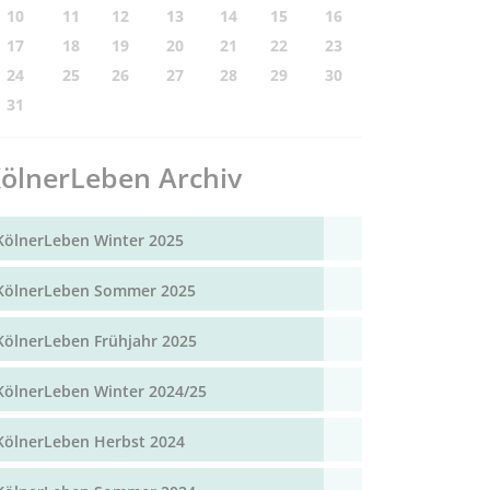
10
11
12
13
14
15
16
17
18
19
20
21
22
23
24
25
26
27
28
29
30
31
ölnerLeben Archiv
KölnerLeben Winter 2025
KölnerLeben Sommer 2025
KölnerLeben Frühjahr 2025
KölnerLeben Winter 2024/25
KölnerLeben Herbst 2024