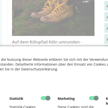
Auf dem Kölnpfad Köln umrunden -
Etappe 1
Von der Rodenkirchener Brücke zum
 die Nutzung dieser Webseite erklären Sie sich mit der Verwendun
Forstbotanischen Garten- 22 km.
rstanden. Detaillierte Informationen über den Einsatz von Cookies 
Tags:
Natur
,
Wandern
ten Sie in der Datenschutzerklärung.
04.07.2026, 10 Uhr
Kölner Eifelverein (KEV)
Statistik
Marketing
K
M
«
1
2
...
24
»
Statistik-Cookies
Diese Cookies sind die