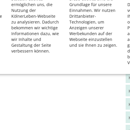
ermöglichen uns, die
Grundlage für unsere
D
Nutzung der
Einnahmen. Wir nutzen
v
e
KölnerLeben-Webseite
Drittanbieter-
I
zu analysieren. Dadurch
Technologien, um
o
bekommen wir wichtige
Anzeigen unserer
P
Informationen dazu, wie
Werbekunden auf der
a
wir Inhalte und
Webseite einzustellen
a
Gestaltung der Seite
und sie Ihnen zu zeigen.
g
verbessern können.
d
b
V