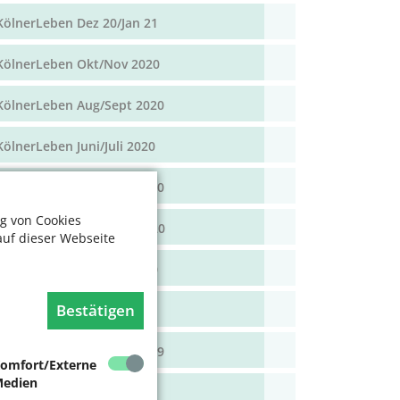
KölnerLeben Dez 20/Jan 21
KölnerLeben Okt/Nov 2020
KölnerLeben Aug/Sept 2020
KölnerLeben Juni/Juli 2020
KölnerLeben April/Mai 2020
g von Cookies
KölnerLeben Feb/März 2020
auf dieser Webseite
KölnerLeben Dez 19/Jan 20
Bestätigen
KölnerLeben Okt/Nov 19
KölnerLeben Aug/Sept 2019
omfort/Externe
edien
KölnerLeben Juni/Juli 2019