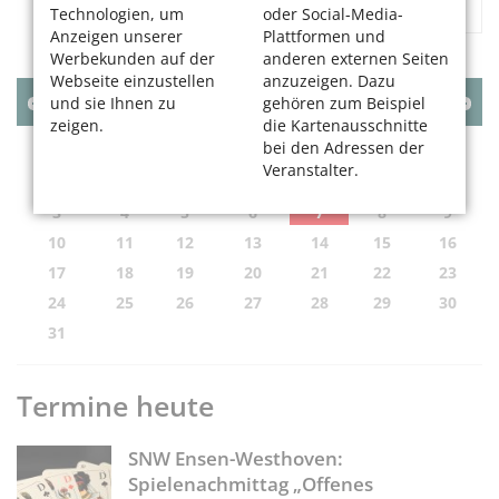
«
1
2
...
104
»
Technologien, um
oder Social-Media-
Anzeigen unserer
Plattformen und
Werbekunden auf der
anderen externen Seiten
Webseite einzustellen
anzuzeigen. Dazu
AUGUST
2026
und sie Ihnen zu
gehören zum Beispiel
zeigen.
die Kartenausschnitte
MO
DI
MI
DO
FR
SA
SO
bei den Adressen der
Veranstalter.
1
2
3
4
5
6
7
8
9
10
11
12
13
14
15
16
17
18
19
20
21
22
23
24
25
26
27
28
29
30
31
Termine heute
SNW Ensen-Westhoven:
Spielenachmittag „Offenes