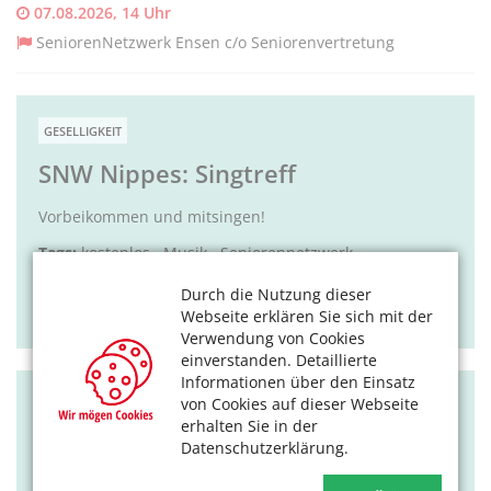
07.08.2026, 14 Uhr
SeniorenNetzwerk Ensen c/o Seniorenvertretung
GESELLIGKEIT
SNW Nippes: Singtreff
Vorbeikommen und mitsingen!
Tags:
kostenlos
,
Musik
,
Seniorennetzwerk
07.08.2026, 15 Uhr
Durch die Nutzung dieser
Webseite erklären Sie sich mit der
SeniorenNetzwerk Nippes c/o Bürgerzentrum Nippes
Verwendung von Cookies
einverstanden. Detaillierte
Informationen über den Einsatz
von Cookies auf dieser Webseite
KULTUR
erhalten Sie in der
Weltreise durch die eigene Stadt
Datenschutzerklärung.