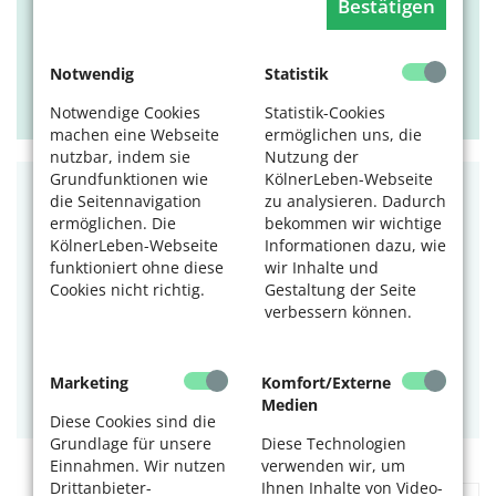
Entdecken Sie Kölner Zuwanderermilieus, Musik, Kunst
Bestätigen
und die besten Geheimtipps aus allen Kontinenten auf
einer spannenden Kulturwanderung.
Notwendig
Statistik
07.08.2026, 17 Uhr
Kulturklüngel
Notwendige Cookies
Statistik-Cookies
machen eine Webseite
ermöglichen uns, die
nutzbar, indem sie
Nutzung der
Grundfunktionen wie
KölnerLeben-Webseite
KULTUR
die Seitennavigation
zu analysieren. Dadurch
ermöglichen. Die
bekommen wir wichtige
Ballets Jazz Montreal: Dance me
KölnerLeben-Webseite
Informationen dazu, wie
funktioniert ohne diese
wir Inhalte und
Eine mitreißende Tanzproduktion inspiriert von der
Cookies nicht richtig.
Gestaltung der Seite
Musik von Leonard Cohen.
verbessern können.
Tags:
Musik
,
Tanz
07.08.2026, 20 Uhr
Marketing
Komfort/Externe
Medien
Kölner Philharmonie
Diese Cookies sind die
Grundlage für unsere
Diese Technologien
Einnahmen. Wir nutzen
verwenden wir, um
Drittanbieter-
Ihnen Inhalte von Video-