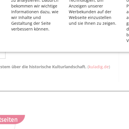
zu analysieren. Dadurch
Technologien, um
o
bekommen wir wichtige
Anzeigen unserer
P
Informationen dazu, wie
Werbekunden auf der
a
wir Inhalte und
Webseite einzustellen
a
Gestaltung der Seite
und sie Ihnen zu zeigen.
g
verbessern können.
d
b
V
tem über die historische Kulturlandschaft.
(
kuladig.de
)