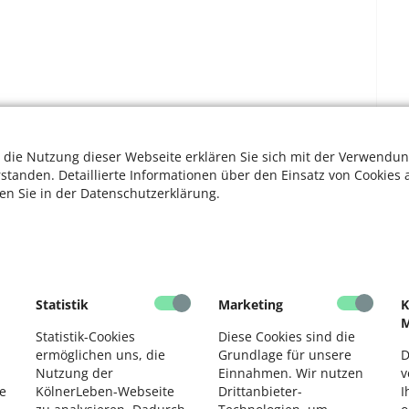
 die Nutzung dieser Webseite erklären Sie sich mit der Verwendun
rstanden. Detaillierte Informationen über den Einsatz von Cookies 
ten Sie in der Datenschutzerklärung.
ioren - Organisationen
(
bagso.de)
Statistik
Marketing
K
M
Statistik-Cookies
Diese Cookies sind die
ermöglichen uns, die
Grundlage für unsere
D
che Köln" (
wegen-de-leut.de
)
Nutzung der
Einnahmen. Wir nutzen
v
e
KölnerLeben-Webseite
Drittanbieter-
I