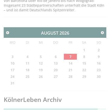
Von Barcelona über Rio de Janeiro bis nach Wolgograd:
Insgesamt 23 Städtepartnerschaften unterhält die Stadt Köln
– und ist damit Deutschlands Spitzenreiter.
AUGUST
2026
MO
DI
MI
DO
FR
SA
SO
1
2
3
4
5
6
7
8
9
10
11
12
13
14
15
16
17
18
19
20
21
22
23
24
25
26
27
28
29
30
31
KölnerLeben Archiv