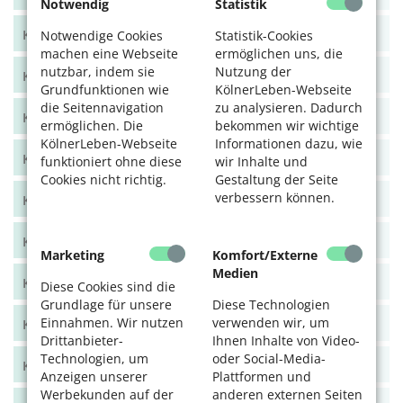
Notwendig
Statistik
KölnerLeben Okt/Nov 2021
Notwendige Cookies
Statistik-Cookies
machen eine Webseite
ermöglichen uns, die
nutzbar, indem sie
Nutzung der
KölnerLeben Aug/Sept 2021
Grundfunktionen wie
KölnerLeben-Webseite
die Seitennavigation
zu analysieren. Dadurch
KölnerLeben Juni/Juli 2021
ermöglichen. Die
bekommen wir wichtige
KölnerLeben-Webseite
Informationen dazu, wie
KölnerLeben April/Mai 2021
funktioniert ohne diese
wir Inhalte und
Cookies nicht richtig.
Gestaltung der Seite
verbessern können.
KölnerLeben Feb/März 2021
KölnerLeben Dez 20/Jan 21
Marketing
Komfort/Externe
Medien
KölnerLeben Okt/Nov 2020
Diese Cookies sind die
Grundlage für unsere
Diese Technologien
Einnahmen. Wir nutzen
verwenden wir, um
KölnerLeben Aug/Sept 2020
Drittanbieter-
Ihnen Inhalte von Video-
Technologien, um
oder Social-Media-
KölnerLeben Juni/Juli 2020
Anzeigen unserer
Plattformen und
Werbekunden auf der
anderen externen Seiten