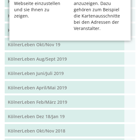
KölnerLeben April/Mai 2020
Webseite einzustellen
anzuzeigen. Dazu
und sie Ihnen zu
gehören zum Beispiel
KölnerLeben Feb/März 2020
zeigen.
die Kartenausschnitte
bei den Adressen der
Veranstalter.
KölnerLeben Dez 19/Jan 20
KölnerLeben Okt/Nov 19
KölnerLeben Aug/Sept 2019
KölnerLeben Juni/Juli 2019
KölnerLeben April/Mai 2019
KölnerLeben Feb/März 2019
KölnerLeben Dez 18/Jan 19
KölnerLeben Okt/Nov 2018