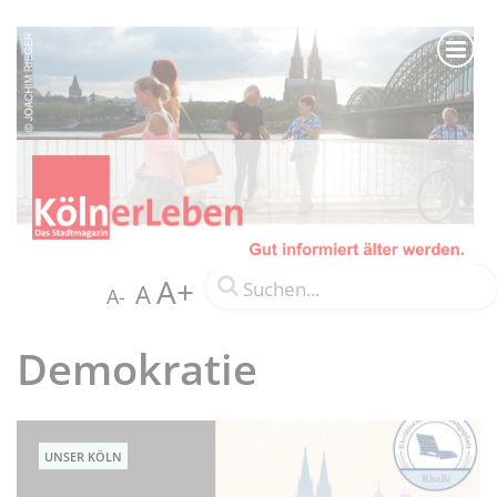
A+
A
A-
Demokratie
UNSER KÖLN