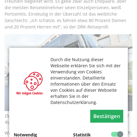
Freundin begleitet wird. Es gebe zwar auch Ehepaare, aber
die meisten Reiseteilnehmer seien Einzelpersonen, weiß
Pertsemlis. Eindeutig in der Überzahl ist das weibliche
Geschlecht. „Ich schätze, es fahren etwa 80 Prozent Damen
und 20 Prozent Herren mit“, so der DRK-Reiseprofi.
Durch die Nutzung dieser
Webseite erklären Sie sich mit der
Verwendung von Cookies
einverstanden. Detaillierte
Informationen über den Einsatz
von Cookies auf dieser Webseite
erhalten Sie in der
Datenschutzerklärung.
Bestätigen
Der moderne Reisebus bietet genug Raum für Urlauber und
Rollstühle. Bei Ausflügen ist er immer dabei. Foto: Ben Horn
Wert legen alle Veranstalter auf eine barrierefreie Unterkunft.
Notwendig
Statistik