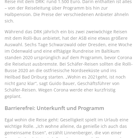
Reise mit dem DRK: rund 1.500 Euro. Darin enthalten ist alles
– von der Reiseleitung über Programm bis hin zur
Halbpension. Die Preise der verschiedenen Anbieter ähneln
sich.
Während das DRK jährlich ein bis zwei zweiwöchige Reisen
mit dem Rolli-Bus anbietet, hat der ASB eine etwas größere
Auswahl. Sechs Tage Schwarzwald oder Dresden, eine Woche
im Odenwald und eine elftägige Rundreise im Baltikum
standen 2020 ursprünglich auf dem Programm, bevor Corona
die Reiselust ausbremste. Bei Schäfer-Reisen sollten die Rolli-
Busse 2020 an die ostfriesische Nordseeküste und ins
Heilbad Bad Driburg starten. „Wohin es 2021geht, ist noch
nicht ganz klar“, sagt Guido Bauer, Geschäftsführer von
Schäfer-Reisen. Wegen Corona werde eher kurzfristig
geplant.
Barrierefrei: Unterkunft und Programm
Egal wohin die Reise geht: Geselligkeit spielt im Urlaub eine
wichtige Rolle. „Ich wohne alleine, da genieße ich auch das
gemeinsame Essen“, erzählt Linnenberger, die von einer