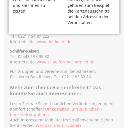
BSK-Reisen
und sie Ihnen zu
gehören zum Beispiel
Mehr Reise-Angebote für Menschen mit Handicap
zeigen.
die Kartenausschnitte
bieten BSK-Reisen.
bei den Adressen der
Internetseite:
www.bsk-reisen.org
Veranstalter.
DRK
Tel. 0221 / 54 87-222
Internetseite:
www.drk-koeln.de
Schäfer-Reisen
Tel. 02443 / 98 99 30
Internetseite:
www.schaefer-mechernich.de
Für Gruppen und Vereine zum Selbstmieten:
Piccolonia Bus-Reisen, Tel. 0221 / 83 82 86.
Mehr zum Thema Barrierefreiheit? Das
könnte Sie auch interessieren:
Lesen Sie, wie Sie mit baulichen Veränderungen mehr
Komfort schaffen:
Umgestalten, um zu bleiben -
barrierefrei wohnen.
Auch interessant: Mobilität im Straßenverkehr. Sehen
Sie im Video:
Was darf der E-Scooter?