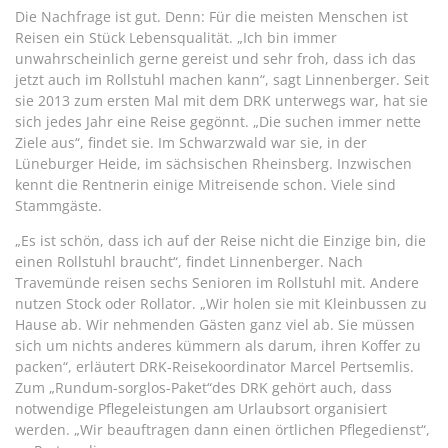
Die Nachfrage ist gut. Denn: Für die meisten Menschen ist
Reisen ein Stück Lebensqualität. „Ich bin immer
unwahrscheinlich gerne gereist und sehr froh, dass ich das
jetzt auch im Rollstuhl machen kann“, sagt Linnenberger. Seit
sie 2013 zum ersten Mal mit dem DRK unterwegs war, hat sie
sich jedes Jahr eine Reise gegönnt. „Die suchen immer nette
Ziele aus“, findet sie. Im Schwarzwald war sie, in der
Lüneburger Heide, im sächsischen Rheinsberg. Inzwischen
kennt die Rentnerin einige Mitreisende schon. Viele sind
Stammgäste.
„Es ist schön, dass ich auf der Reise nicht die Einzige bin, die
einen Rollstuhl braucht“, findet Linnenberger. Nach
Travemünde reisen sechs Senioren im Rollstuhl mit. Andere
nutzen Stock oder Rollator. „Wir holen sie mit Kleinbussen zu
Hause ab. Wir nehmenden Gästen ganz viel ab. Sie müssen
sich um nichts anderes kümmern als darum, ihren Koffer zu
packen“, erläutert DRK-Reisekoordinator Marcel Pertsemlis.
Zum „Rundum-sorglos-Paket“des DRK gehört auch, dass
notwendige Pflegeleistungen am Urlaubsort organisiert
werden. „Wir beauftragen dann einen örtlichen Pflegedienst“,