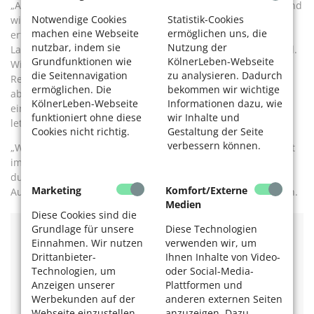
„Aufzug, Rampen, große Türen und ebenerdige Duschen sind
Notwendige Cookies
Statistik-Cookies
wichtig“, unterstreicht Bauer. Am Urlaubsort kümmern sich
machen eine Webseite
ermöglichen uns, die
erfahrene Reiseleiter darum, dass in der Gruppe keine
nutzbar, indem sie
Nutzung der
Langeweile aufkommt. „Die Leute werden unglaublich mobil.
Grundfunktionen wie
KölnerLeben-Webseite
Wir sind wie eine Wandergruppe“, beschreibt DRK
die Seitennavigation
zu analysieren. Dadurch
Reisebegleiterin Christa Zimmermann. Es gibt ein
ermöglichen. Die
bekommen wir wichtige
abwechslungsreiches Programm mit Ausflügen, zuweilen
KölnerLeben-Webseite
Informationen dazu, wie
einem Bingo-Abend und gemeinsames Fotoschauen am
funktioniert ohne diese
wir Inhalte und
letzten Tag.
Cookies nicht richtig.
Gestaltung der Seite
verbessern können.
„Wir haben viel Spaß“, bestätigt Linnenberger. Sie schwärmt
immer noch von einer rollstuhlgerechten Planwagenfahrt
durch die Lüneburger Heide. „In Travemünde gibt es viele
Marketing
Komfort/Externe
Ausflüge, da haben wir sogar den Bus vor Ort“, freut sie sich.
Medien
Diese Cookies sind die
Grundlage für unsere
Diese Technologien
Weitere Infos auf der Internetseite des DRK:
Einnahmen. Wir nutzen
verwenden wir, um
https://www.drk-koeln.de.
Drittanbieter-
Ihnen Inhalte von Video-
Technologien, um
oder Social-Media-
ASB
Anzeigen unserer
Plattformen und
Tel. 0221 / 660 07-170 oder 0173 / 709 87 28.
Werbekunden auf der
anderen externen Seiten
Internetseite:
www.asb-koeln.de
Webseite einzustellen
anzuzeigen. Dazu