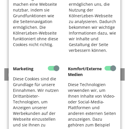
machen eine Webseite
ermöglichen uns, die
nutzbar, indem sie
Nutzung der
Grundfunktionen wie
KölnerLeben-Webseite
die Seitennavigation
zu analysieren. Dadurch
ermöglichen. Die
bekommen wir wichtige
KölnerLeben-Webseite
Informationen dazu, wie
funktioniert ohne diese
wir Inhalte und
Cookies nicht richtig.
Gestaltung der Seite
verbessern können.
Marketing
Komfort/Externe
Medien
KATEGORIEN
Diese Cookies sind die
Grundlage für unsere
Diese Technologien
Rat + Tat
Einnahmen. Wir nutzen
verwenden wir, um
Drittanbieter-
Ihnen Inhalte von Video-
Technologien, um
oder Social-Media-
Beratungsstellen
Anzeigen unserer
Plattformen und
Werbekunden auf der
anderen externen Seiten
Finanzen
Webseite einzustellen
anzuzeigen. Dazu
und sie Ihnen zu
gehören zum Beispiel
Wohnen