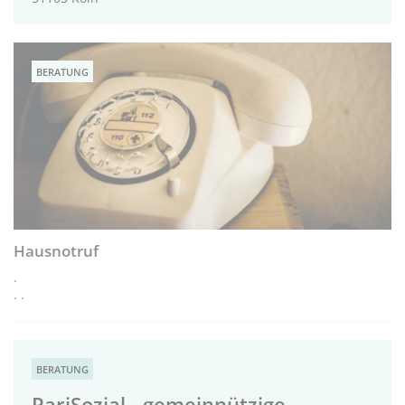
BERATUNG
Hausnotruf
.
. .
BERATUNG
PariSozial - gemeinnützige