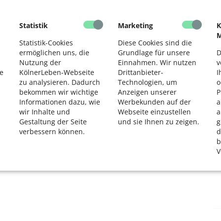
PariSozial - gemeinnützige
Statistik
Marketing
K
Gesellschaft für
M
paritätische Sozialdienste
Statistik-Cookies
Diese Cookies sind die
ermöglichen uns, die
Grundlage für unsere
D
mbH in Köln
Nutzung der
Einnahmen. Wir nutzen
v
e
KölnerLeben-Webseite
Drittanbieter-
I
Marsilstein 4-6
zu analysieren. Dadurch
Technologien, um
o
50676 Köln
bekommen wir wichtige
Anzeigen unserer
P
Informationen dazu, wie
Werbekunden auf der
a
wir Inhalte und
Webseite einzustellen
a
Gestaltung der Seite
und sie Ihnen zu zeigen.
g
«
1
2
»
verbessern können.
d
b
V