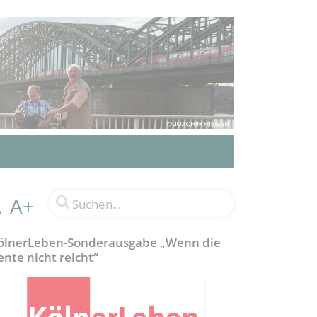
A+
A
ölnerLeben-Sonderausgabe „Wenn die
ente nicht reicht“