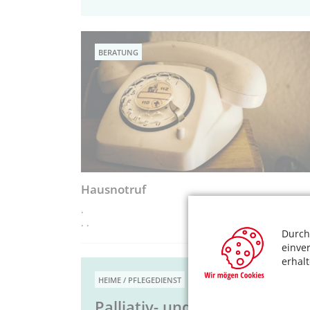
BERATUNG
Hausnotruf
.
. .
Durch
einve
erhal
HEIME / PFLEGEDIENST
Palliativ- und