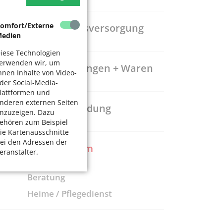
omfort/Externe
Gesundheitsversorgung
edien
iese Technologien
erwenden wir, um
Dienstleistungen + Waren
hnen Inhalte von Video-
der Social-Media-
lattformen und
nderen externen Seiten
Freizeit + Bildung
nzuzeigen. Dazu
ehören zum Beispiel
ie Kartenausschnitte
ei den Adressen der
Pflege + Heim
eranstalter.
Beratung
Heime / Pflegedienst