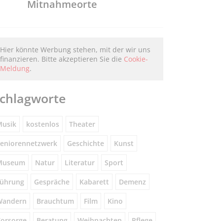
Mitnahmeorte
Hier könnte Werbung stehen, mit der wir uns
finanzieren. Bitte akzeptieren Sie die
Cookie-
Meldung
.
chlagworte
usik
kostenlos
Theater
eniorennetzwerk
Geschichte
Kunst
Museum
Natur
Literatur
Sport
ührung
Gespräche
Kabarett
Demenz
Wandern
Brauchtum
Film
Kino
orsorge
Beratung
Weihnachten
Pflege