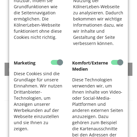
nutzbar, indem sie
Nutzung der
Grundfunktionen wie
KölnerLeben-Webseite
die Seitennavigation
zu analysieren. Dadurch
ermöglichen. Die
bekommen wir wichtige
KölnerLeben-Webseite
Informationen dazu, wie
funktioniert ohne diese
wir Inhalte und
Cookies nicht richtig.
Gestaltung der Seite
verbessern können.
Marketing
Komfort/Externe
Medien
KATEGORIEN
Diese Cookies sind die
Grundlage für unsere
Diese Technologien
Rat + Tat
Einnahmen. Wir nutzen
verwenden wir, um
Drittanbieter-
Ihnen Inhalte von Video-
Technologien, um
oder Social-Media-
Anzeigen unserer
Plattformen und
Gesundheitsversorgung
Werbekunden auf der
anderen externen Seiten
Webseite einzustellen
anzuzeigen. Dazu
und sie Ihnen zu
gehören zum Beispiel
Krankenhäuser
zeigen.
die Kartenausschnitte
bei den Adressen der