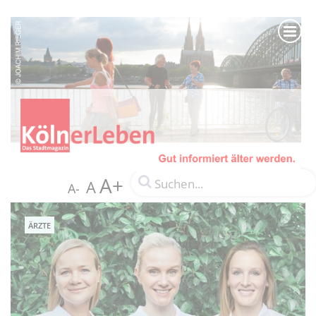
A+
A
A-
ÄRZTE