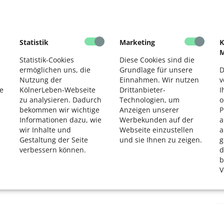
Statistik
Marketing
K
M
Statistik-Cookies
Diese Cookies sind die
ermöglichen uns, die
Grundlage für unsere
D
Nutzung der
Einnahmen. Wir nutzen
v
e
KölnerLeben-Webseite
Drittanbieter-
I
zu analysieren. Dadurch
Technologien, um
o
bekommen wir wichtige
Anzeigen unserer
P
Informationen dazu, wie
Werbekunden auf der
a
wir Inhalte und
Webseite einzustellen
a
Gestaltung der Seite
und sie Ihnen zu zeigen.
g
verbessern können.
d
b
V