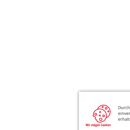
Durch
einve
erhal