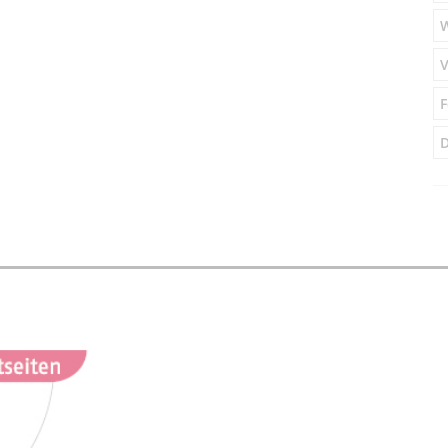
V
F
D