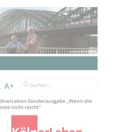
A+
A
ölnerLeben-Sonderausgabe „Wenn die
ente nicht reicht“