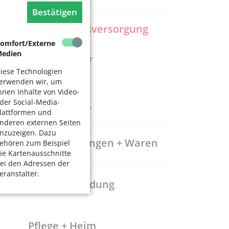
Bestätigen
Gesundheitsversorgung
omfort/Externe
edien
Krankenhäuser
iese Technologien
Ärzte
erwenden wir, um
Apotheken
hnen Inhalte von Video-
der Social-Media-
Sanitätshäuser
lattformen und
nderen externen Seiten
nzuzeigen. Dazu
Dienstleistungen + Waren
ehören zum Beispiel
ie Kartenausschnitte
ei den Adressen der
eranstalter.
Freizeit + Bildung
Pflege + Heim