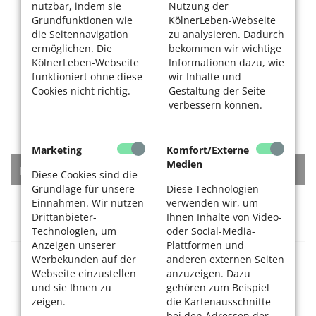
nutzbar, indem sie
Nutzung der
Grundfunktionen wie
KölnerLeben-Webseite
die Seitennavigation
zu analysieren. Dadurch
ermöglichen. Die
bekommen wir wichtige
KölnerLeben-Webseite
Informationen dazu, wie
funktioniert ohne diese
wir Inhalte und
Cookies nicht richtig.
Gestaltung der Seite
verbessern können.
Marketing
Komfort/Externe
Medien
KATEGORIEN
Diese Cookies sind die
Grundlage für unsere
Diese Technologien
Einnahmen. Wir nutzen
verwenden wir, um
Rat + Tat
Drittanbieter-
Ihnen Inhalte von Video-
Technologien, um
oder Social-Media-
Anzeigen unserer
Plattformen und
Werbekunden auf der
anderen externen Seiten
Gesundheitsversorgung
Webseite einzustellen
anzuzeigen. Dazu
und sie Ihnen zu
gehören zum Beispiel
zeigen.
die Kartenausschnitte
Krankenhäuser
bei den Adressen der