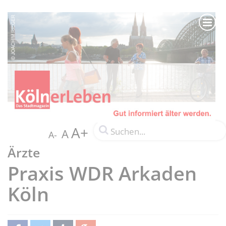
A+
A
A-
Ärzte
Praxis WDR Arkaden
Köln