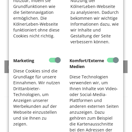
nutzbar, indem sie
Nutzung der
Grundfunktionen wie
KölnerLeben-Webseite
die Seitennavigation
zu analysieren. Dadurch
ermöglichen. Die
bekommen wir wichtige
KölnerLeben-Webseite
Informationen dazu, wie
funktioniert ohne diese
wir Inhalte und
Cookies nicht richtig.
Gestaltung der Seite
verbessern können.
Marketing
Komfort/Externe
Medien
KATEGORIEN
Diese Cookies sind die
Grundlage für unsere
Diese Technologien
Rat + Tat
Einnahmen. Wir nutzen
verwenden wir, um
Drittanbieter-
Ihnen Inhalte von Video-
Technologien, um
oder Social-Media-
Anzeigen unserer
Plattformen und
Gesundheitsversorgung
Werbekunden auf der
anderen externen Seiten
Webseite einzustellen
anzuzeigen. Dazu
und sie Ihnen zu
gehören zum Beispiel
Krankenhäuser
zeigen.
die Kartenausschnitte
bei den Adressen der