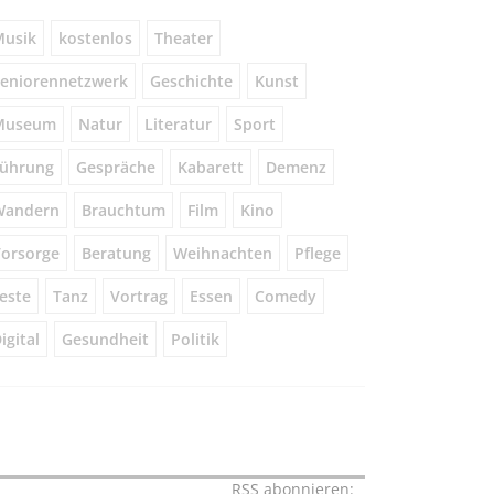
usik
kostenlos
Theater
eniorennetzwerk
Geschichte
Kunst
Museum
Natur
Literatur
Sport
ührung
Gespräche
Kabarett
Demenz
Wandern
Brauchtum
Film
Kino
orsorge
Beratung
Weihnachten
Pflege
este
Tanz
Vortrag
Essen
Comedy
igital
Gesundheit
Politik
RSS abonnieren: