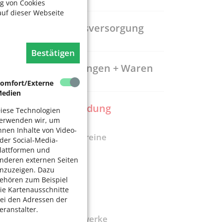
g von Cookies
auf dieser Webseite
Gesundheitsversorgung
Bestätigen
Dienstleistungen + Waren
omfort/Externe
edien
Freizeit + Bildung
iese Technologien
erwenden wir, um
hnen Inhalte von Video-
Ehrenamt / Vereine
der Social-Media-
lattformen und
Bürgerzentren
nderen externen Seiten
Kino
nzuzeigen. Dazu
ehören zum Beispiel
Museen
ie Kartenausschnitte
ei den Adressen der
Musik
eranstalter.
SeniorenNetzwerke