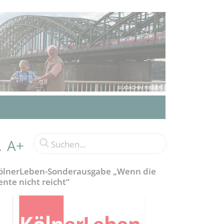
A+
A
ölnerLeben-Sonderausgabe „Wenn die
ente nicht reicht“