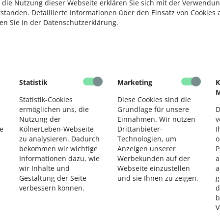
 die Nutzung dieser Webseite erklären Sie sich mit der Verwendun
rstanden. Detaillierte Informationen über den Einsatz von Cookies 
ten Sie in der Datenschutzerklärung.
Statistik
Marketing
K
M
Statistik-Cookies
Diese Cookies sind die
ermöglichen uns, die
Grundlage für unsere
D
Nutzung der
Einnahmen. Wir nutzen
v
e
KölnerLeben-Webseite
Drittanbieter-
I
zu analysieren. Dadurch
Technologien, um
o
bekommen wir wichtige
Anzeigen unserer
P
Informationen dazu, wie
Werbekunden auf der
a
wir Inhalte und
Webseite einzustellen
a
Gestaltung der Seite
und sie Ihnen zu zeigen.
g
verbessern können.
d
b
V