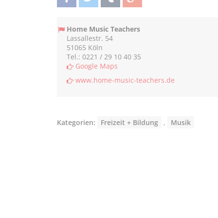
teilen
twittern
teilen
teilen
Home Music Teachers
Lassallestr. 54
51065 Köln
Tel.: 0221 / 29 10 40 35
Google Maps
www.home-music-teachers.de
Kategorien:
Freizeit + Bildung
,
Musik