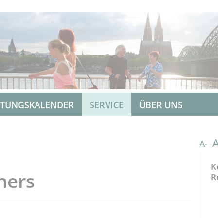
LTUNGSKALENDER
SERVICE
ÜBER UNS
A-
K
hers
R