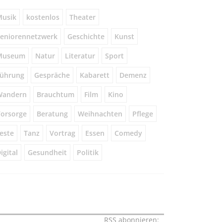
usik
kostenlos
Theater
eniorennetzwerk
Geschichte
Kunst
Museum
Natur
Literatur
Sport
ührung
Gespräche
Kabarett
Demenz
Wandern
Brauchtum
Film
Kino
orsorge
Beratung
Weihnachten
Pflege
este
Tanz
Vortrag
Essen
Comedy
igital
Gesundheit
Politik
RSS abonnieren: