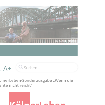
A+
A
ölnerLeben-Sonderausgabe „Wenn die
ente nicht reicht“