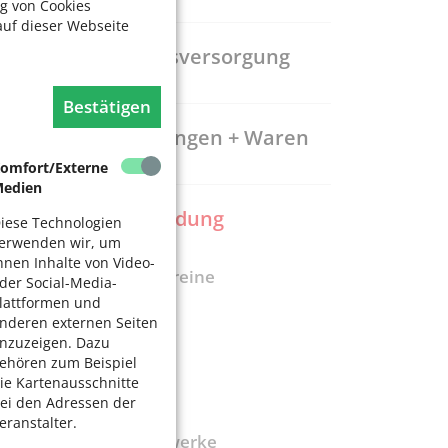
g von Cookies
auf dieser Webseite
Gesundheitsversorgung
Bestätigen
Dienstleistungen + Waren
omfort/Externe
edien
Freizeit + Bildung
iese Technologien
erwenden wir, um
hnen Inhalte von Video-
Ehrenamt / Vereine
der Social-Media-
lattformen und
Bürgerzentren
nderen externen Seiten
Kino
nzuzeigen. Dazu
ehören zum Beispiel
Museen
ie Kartenausschnitte
ei den Adressen der
Musik
eranstalter.
SeniorenNetzwerke