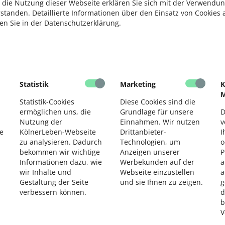
 die Nutzung dieser Webseite erklären Sie sich mit der Verwendun
rstanden. Detaillierte Informationen über den Einsatz von Cookies 
ten Sie in der Datenschutzerklärung.
Statistik
Marketing
K
M
Statistik-Cookies
Diese Cookies sind die
ermöglichen uns, die
Grundlage für unsere
D
Nutzung der
Einnahmen. Wir nutzen
v
e
KölnerLeben-Webseite
Drittanbieter-
I
zu analysieren. Dadurch
Technologien, um
o
bekommen wir wichtige
Anzeigen unserer
P
Informationen dazu, wie
Werbekunden auf der
a
wir Inhalte und
Webseite einzustellen
a
Gestaltung der Seite
und sie Ihnen zu zeigen.
g
verbessern können.
d
b
V