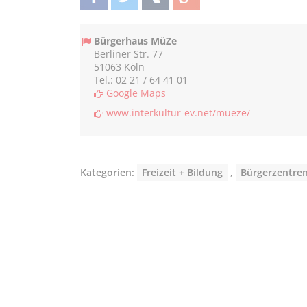
teilen
twittern
teilen
teilen
Bürgerhaus MüZe
Berliner Str. 77
51063 Köln
Tel.: 02 21 / 64 41 01
Google Maps
www.interkultur-ev.net/mueze/
Kategorien:
Freizeit + Bildung
,
Bürgerzentre