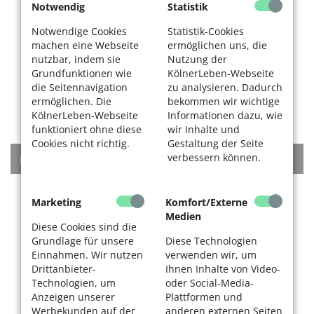
Notwendig
Statistik
Notwendige Cookies
Statistik-Cookies
machen eine Webseite
ermöglichen uns, die
nutzbar, indem sie
Nutzung der
Grundfunktionen wie
KölnerLeben-Webseite
die Seitennavigation
zu analysieren. Dadurch
ermöglichen. Die
bekommen wir wichtige
KölnerLeben-Webseite
Informationen dazu, wie
funktioniert ohne diese
wir Inhalte und
Cookies nicht richtig.
Gestaltung der Seite
verbessern können.
KATEGORIEN
Rat + Tat
Marketing
Komfort/Externe
Medien
Diese Cookies sind die
Grundlage für unsere
Diese Technologien
Gesundheitsversorgung
Einnahmen. Wir nutzen
verwenden wir, um
Drittanbieter-
Ihnen Inhalte von Video-
Technologien, um
oder Social-Media-
Anzeigen unserer
Plattformen und
Dienstleistungen + Waren
Werbekunden auf der
anderen externen Seiten