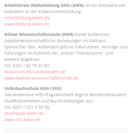
teilen
twittern
teilen
teilen
Arbeitskreis Weiterbildung Köln (AWK)
ist ein Netzwerk von
Anbietern in der Erwachsenenbildung.
info@bildung.koeln.de
,
www.bildung-koeln.de
Kölner Wissenschaftsrunde (KWR)
bietet kostenlose
populärwissenschaftliche Vorlesungen im Rathaus,
Spanischer Bau. Außerdem gibt es Exkursionen, Vorträge und
Führungen im Rahmen der „Kölner Themenjahre“ und
weitere Angebote.
Tel. 0221 / 82 75-31 87,
wissenschaftsrunde@koeln.de
www.koelner-wissenschaftsrunde.de
Volkshochschule Köln (VHS)
Das kostenlose VHS-Programmheft liegt in Bezirksrathäusern,
Stadtbibliotheken und Buchhandlungen aus.
Tel. 0221 / 221-2 59 90,
vhs@stadt-koeln.de
,
www.vhs-koeln.de