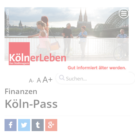
A+
A
A-
Finanzen
Köln-Pass