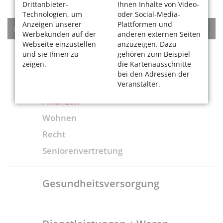
Drittanbieter-
Ihnen Inhalte von Video-
Technologien, um
oder Social-Media-
Anzeigen unserer
Plattformen und
KATEGORIEN
Werbekunden auf der
anderen externen Seiten
Webseite einzustellen
anzuzeigen. Dazu
und sie Ihnen zu
Rat + Tat
gehören zum Beispiel
zeigen.
die Kartenausschnitte
bei den Adressen der
Beratungsstellen
Veranstalter.
Finanzen
Wohnen
Recht
Seniorenvertretung
Gesundheitsversorgung