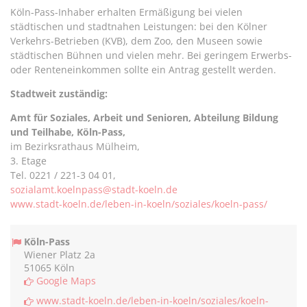
teilen
twittern
teilen
teilen
Köln-Pass-Inhaber erhalten Ermäßigung bei vielen
städtischen und stadtnahen Leistungen: bei den Kölner
Verkehrs-Betrieben (KVB), dem Zoo, den Museen sowie
städtischen Bühnen und vielen mehr. Bei geringem Erwerbs-
oder Renteneinkommen sollte ein Antrag gestellt werden.
Stadtweit zuständig:
Amt für Soziales, Arbeit und Senioren, Abteilung Bildung
und Teilhabe, Köln-Pass,
im Bezirksrathaus Mülheim,
3. Etage
Tel. 0221 / 221-3 04 01,
sozialamt.koelnpass@stadt-koeln.de
www.stadt-koeln.de/leben-in-koeln/soziales/koeln-pass/
Köln-Pass
Wiener Platz 2a
51065 Köln
Google Maps
www.stadt-koeln.de/leben-in-koeln/soziales/koeln-