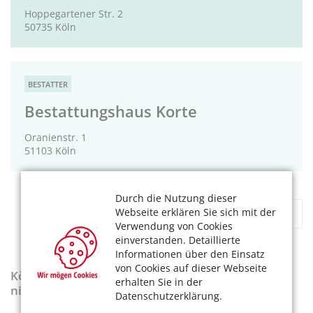
Hoppegartener Str. 2
50735 Köln
BESTATTER
Bestattungshaus Korte
Oranienstr. 1
51103 Köln
Durch die Nutzung dieser
«
1
2
...
5
»
Webseite erklären Sie sich mit der
Verwendung von Cookies
einverstanden. Detaillierte
Informationen über den Einsatz
von Cookies auf dieser Webseite
KölnerLeben-Sonderausgabe „Wenn die Rente
erhalten Sie in der
nicht reicht“
Datenschutzerklärung.