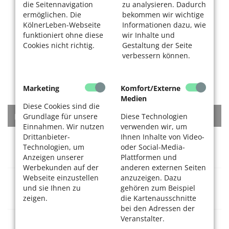
die Seitennavigation
zu analysieren. Dadurch
ermöglichen. Die
bekommen wir wichtige
KölnerLeben-Webseite
Informationen dazu, wie
funktioniert ohne diese
wir Inhalte und
Cookies nicht richtig.
Gestaltung der Seite
verbessern können.
Marketing
Komfort/Externe
Medien
Diese Cookies sind die
KATEGORIEN
Grundlage für unsere
Diese Technologien
Einnahmen. Wir nutzen
verwenden wir, um
Drittanbieter-
Ihnen Inhalte von Video-
Rat + Tat
Technologien, um
oder Social-Media-
Anzeigen unserer
Plattformen und
Werbekunden auf der
anderen externen Seiten
Webseite einzustellen
anzuzeigen. Dazu
Gesundheitsversorgung
und sie Ihnen zu
gehören zum Beispiel
zeigen.
die Kartenausschnitte
bei den Adressen der
Veranstalter.
Dienstleistungen + Waren