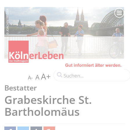
A+
A
A-
Bestatter
Grabeskirche St.
Bartholomäus