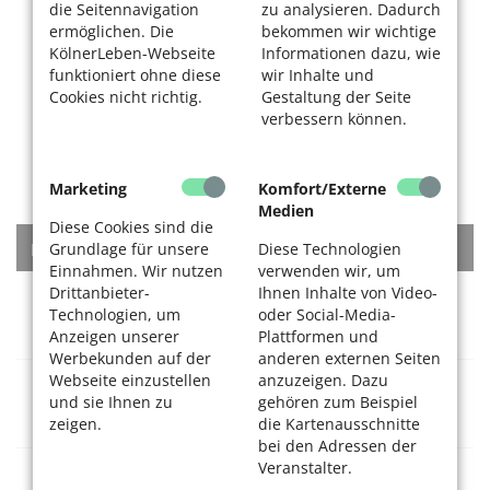
die Seitennavigation
zu analysieren. Dadurch
ermöglichen. Die
bekommen wir wichtige
KölnerLeben-Webseite
Informationen dazu, wie
funktioniert ohne diese
wir Inhalte und
Cookies nicht richtig.
Gestaltung der Seite
verbessern können.
Marketing
Komfort/Externe
Medien
Diese Cookies sind die
KATEGORIEN
Grundlage für unsere
Diese Technologien
Einnahmen. Wir nutzen
verwenden wir, um
Drittanbieter-
Ihnen Inhalte von Video-
Rat + Tat
Technologien, um
oder Social-Media-
Anzeigen unserer
Plattformen und
Werbekunden auf der
anderen externen Seiten
Webseite einzustellen
anzuzeigen. Dazu
Gesundheitsversorgung
und sie Ihnen zu
gehören zum Beispiel
zeigen.
die Kartenausschnitte
bei den Adressen der
Veranstalter.
Dienstleistungen + Waren