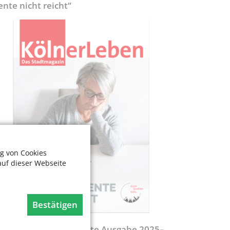
ente nicht reicht“
g von Cookies
auf dieser Webseite
Bestätigen
egweiser - Aktualisierte Ausgabe 2025–