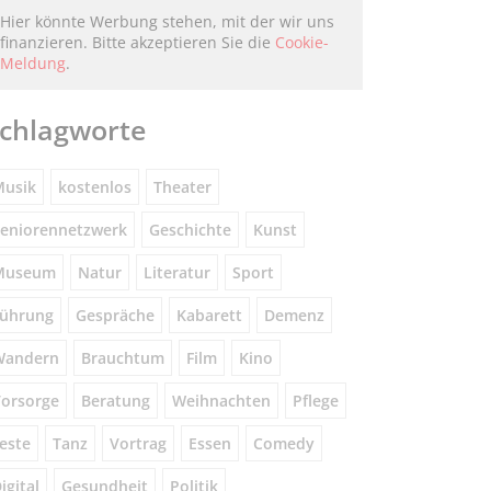
Hier könnte Werbung stehen, mit der wir uns
finanzieren. Bitte akzeptieren Sie die
Cookie-
Meldung
.
chlagworte
usik
kostenlos
Theater
eniorennetzwerk
Geschichte
Kunst
Museum
Natur
Literatur
Sport
ührung
Gespräche
Kabarett
Demenz
Wandern
Brauchtum
Film
Kino
orsorge
Beratung
Weihnachten
Pflege
este
Tanz
Vortrag
Essen
Comedy
igital
Gesundheit
Politik