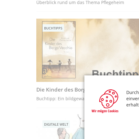
Überblick rund um das Thema Pflegeheim
BUCHTIPPS
Die Kinder des Borgo Vecchio
Durch
einve
Buchtipp: Ein bildgewaltiger Roman
erhal
DIGITALE WELT