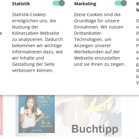
Statistik
Marketing
K
2
M
Statistik-Cookies
Diese Cookies sind die
ermöglichen uns, die
Grundlage für unsere
D
Nutzung der
Einnahmen. Wir nutzen
v
e
KölnerLeben-Webseite
Drittanbieter-
I
zu analysieren. Dadurch
Technologien, um
o
bekommen wir wichtige
Anzeigen unserer
P
Android-Smartphone
Informationen dazu, wie
Werbekunden auf der
a
Buchtipp: Eine Anleitung Schritt für Schritt
wir Inhalte und
Webseite einzustellen
a
Gestaltung der Seite
und sie Ihnen zu zeigen.
g
verbessern können.
d
b
V
RATGEBER