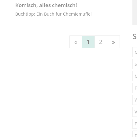
Komisch, alles chemisch!
Buchtipp: Ein Buch für Chemiemuffel
S
«
1
2
»
M
S
F
V
F
D