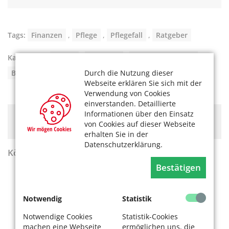
Tags:
Finanzen
,
Pflege
,
Pflegefall
,
Ratgeber
Kategorien:
Pflege
,
Finanzen
,
Verbrauchertipps
,
Buchtipps
Durch die Nutzung dieser
Webseite erklären Sie sich mit der
Verwendung von Cookies
einverstanden. Detaillierte
Informationen über den Einsatz
Hier könnte Werbung stehen, mit der wir uns
von Cookies auf dieser Webseite
finanzieren. Bitte akzeptieren Sie die
Cookie-Meldung
.
erhalten Sie in der
Datenschutzerklärung.
KölnerLeben Sommer 2026
Bestätigen
Notwendig
Statistik
Notwendige Cookies
Statistik-Cookies
machen eine Webseite
ermöglichen uns, die