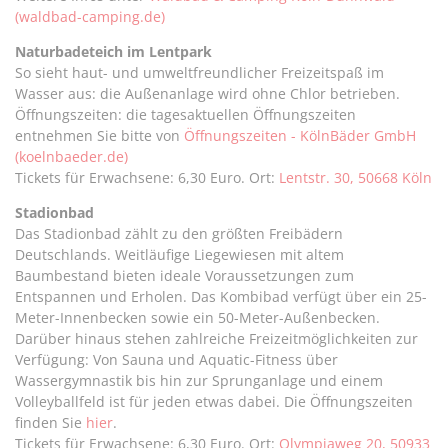
(waldbad-camping.de)
Naturbadeteich im Lentpark
So sieht haut- und umweltfreundlicher Freizeitspaß im
Wasser aus: die Außenanlage wird ohne Chlor betrieben.
Öffnungszeiten: die tagesaktuellen Öffnungszeiten
entnehmen Sie bitte von
Öffnungszeiten - KölnBäder GmbH
(koelnbaeder.de)
Tickets für Erwachsene: 6,30 Euro. Ort:
Lentstr. 30, 50668 Köln
Stadionbad
Das Stadionbad zählt zu den größten Freibädern
Deutschlands. Weitläufige Liegewiesen mit altem
Baumbestand bieten ideale Voraussetzungen zum
Entspannen und Erholen. Das Kombibad verfügt über ein 25-
Meter-Innenbecken sowie ein 50-Meter-Außenbecken.
Darüber hinaus stehen zahlreiche Freizeitmöglichkeiten zur
Verfügung: Von Sauna und Aquatic-Fitness über
Wassergymnastik bis hin zur Sprunganlage und einem
Volleyballfeld ist für jeden etwas dabei. Die Öffnungszeiten
finden Sie
hier
.
Tickets für Erwachsene: 6,30 Euro. Ort:
Olympiaweg 20, 50933