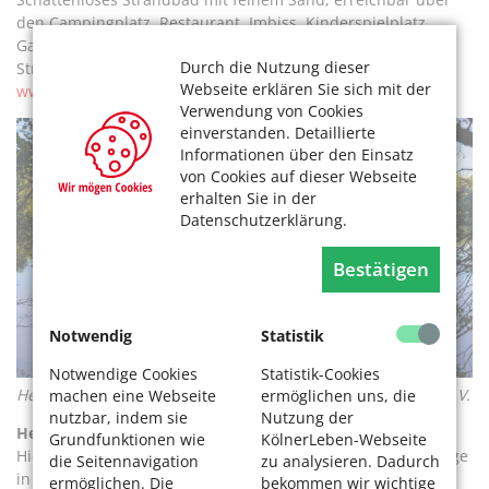
den Campingplatz. Restaurant, Imbiss, Kinderspielplatz.
Ganzjährig täglich 8–20 Uhr, Eintritt: 5 Euro, Camping und
Durch die Nutzung dieser
Strandbad, Liblarer See, 50374 Erftstadt, Tel. 02235 / 38 99,
Webseite erklären Sie sich mit der
www.camping-liblar.com
Verwendung von Cookies
einverstanden. Detaillierte
Informationen über den Einsatz
von Cookies auf dieser Webseite
erhalten Sie in der
Datenschutzerklärung.
Bestätigen
Notwendig
Statistik
Notwendige Cookies
Statistik-Cookies
Herder Bergsee, Foto: Paul Meixner, Rhein-Erft Tourismus e.V.
machen eine Webseite
ermöglichen uns, die
nutzbar, indem sie
Nutzung der
Heider Bergsee – der Flache
Grundfunktionen wie
KölnerLeben-Webseite
Hier macht den Kleinsten Baden Spaß, denn man muss lange
die Seitennavigation
zu analysieren. Dadurch
in den See waten, bis Schwimmtiefe erreicht wird.
ermöglichen. Die
bekommen wir wichtige