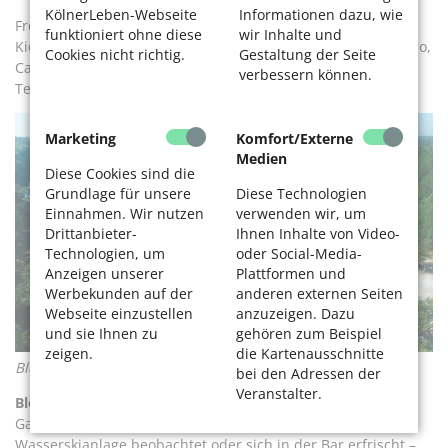
KölnerLeben-Webseite
Informationen dazu, wie
Freibad, Zugang über den Campingplatz. Restaurant und
funktioniert ohne diese
wir Inhalte und
Kiosk, Spielplatz. Ganzjährig, täglich 9–19 Uhr, Eintritt: 4 Euro,
Cookies nicht richtig.
Gestaltung der Seite
Campingplatz Heider Bergsee, Heider Bergsee, 50321 Brühl,
verbessern können.
Tel. 02232 / 701 15 55,
www.heiderbergsee.de
Marketing
Komfort/Externe
Medien
Diese Cookies sind die
Grundlage für unsere
Diese Technologien
Einnahmen. Wir nutzen
verwenden wir, um
Drittanbieter-
Ihnen Inhalte von Video-
Technologien, um
oder Social-Media-
Anzeigen unserer
Plattformen und
Werbekunden auf der
anderen externen Seiten
Webseite einzustellen
anzuzeigen. Dazu
und sie Ihnen zu
gehören zum Beispiel
zeigen.
die Kartenausschnitte
Bleibtreusee, Foto: Wasserski-Bleibtreusee GmbH & Co. KG
bei den Adressen der
Veranstalter.
Bleibtreusee – der Sportliche
Ganz egal, ob man vom Strand das Treiben an der
Wasserskianlage beobachtet oder sich in der Bar erfrischt –