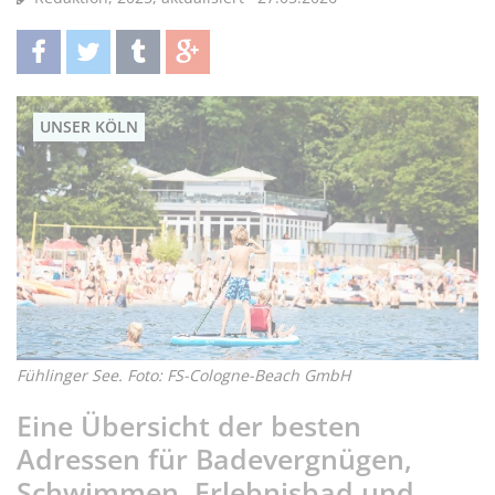
teilen
twittern
teilen
teilen
UNSER KÖLN
Fühlinger See. Foto: FS-Cologne-Beach GmbH
Eine Übersicht der besten
Adressen für Badevergnügen,
Schwimmen, Erlebnisbad und