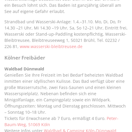
ein Besuch lohnt sich. Das Baden ist ganzjährig überall am
See auf eigene Gefahr erlaubt.
Strandbad und Wasserski-Anlage: 1.4.–31.10. Mo, Di, Do, Fr
14.30 –21 Uhr, Mi 14.30 –19 Uhr, Sa, So 12–21 Uhr, Eintritt frei,
Wasserski oder Stand-up-Paddling kostenpflichtig, Wasserski-
Bleibtreusee, Bleibtreuseeweg 1, 50321 Brühl, Tel. 02232 /
226 81,
www.wasserski-bleibtreusee.de
Kölner Freibäder
Waldbad Dünnwald
Genießen Sie Ihre Freizeit im bei Bedarf beheizten Waldbad
inmitten einer idyllischen Kulisse. Das Bad verfügt über eine
große Wasserrutsche, zwei Fass-Saunen und einen kleinen
Wasserspielplatz. Nebenan befinden sich eine
Minigolfanlage, ein Campingplatz sowie ein Wildpark.
Öffnungszeiten: Montag und Dienstag geschlossen. Mittwoch
– Sonntag 10–18 Uhr.
Tickets für Erwachsene ab 7 Euro, ermäßigt 4 Euro.
Peter-
Baum-Weg, 51069 Köln
Weitere Infos unter
Waldbad & Camping Köln-Dünnwald