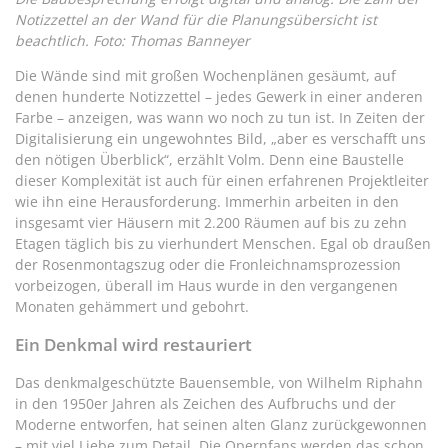
Notizzettel an der Wand für die Planungsübersicht ist
beachtlich. Foto: Thomas Banneyer
Die Wände sind mit großen Wochenplänen gesäumt, auf
denen hunderte Notizzettel – jedes Gewerk in einer anderen
Farbe – anzeigen, was wann wo noch zu tun ist. In Zeiten der
Digitalisierung ein ungewohntes Bild, „aber es verschafft uns
den nötigen Überblick“, erzählt Volm. Denn eine Baustelle
dieser Komplexität ist auch für einen erfahrenen Projektleiter
wie ihn eine Herausforderung. Immerhin arbeiten in den
insgesamt vier Häusern mit 2.200 Räumen auf bis zu zehn
Etagen täglich bis zu vierhundert Menschen. Egal ob draußen
der Rosenmontagszug oder die Fronleichnamsprozession
vorbeizogen, überall im Haus wurde in den vergangenen
Monaten gehämmert und gebohrt.
Ein Denkmal wird restauriert
Das denkmalgeschützte Bauensemble, von Wilhelm Riphahn
in den 1950er Jahren als Zeichen des Aufbruchs und der
Moderne entworfen, hat seinen alten Glanz zurückgewonnen
– mit viel Liebe zum Detail. Die Opernfans werden das schon