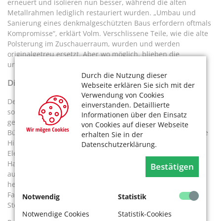
erneuert und isolieren nun besser, während die alten
Metallrahmen lediglich restauriert wurden. „Umbau und
Sanierung eines denkmalgeschützten Baus erfordern oftmals
Kompromisse“, erklärt Volm. Verschlissene Teile, wie die alte
Polsterung im Zuschauerraum, wurden und werden
originalgetreu ersetzt. Aber wo möglich, blieben die
ursprünglichen Bauteile erhalten.
Durch die Nutzung dieser
Digitalisierung statt Muskelkraft
Webseite erklären Sie sich mit der
Verwendung von Cookies
Der Gebäudekomplex wurde nicht nur baulich erneuert,
einverstanden. Detaillierte
sondern vor allem auch technisch auf den neuesten Stand
Informationen über den Einsatz
gebracht. Komplett modernisiert wurde unter anderem die
von Cookies auf dieser Webseite
Bühnentechnik. Früher mussten Prospekte, also der gemalte
erhalten Sie in der
Hintergrund einer Bühne, deren Wände und andere
Datenschutzerklärung.
Elemente der Dekoration bei einem Kulissenwechsel per
Hand an Lasttauen in den acht Meter hohen Bühnenturm,
Bestätigen
auch Schnürboden genannt, hochgezogen oder
herabgelassen werden. Künftig lassen sich Ziel und
Fahrgeschwindigkeit der Kulissenteile am Touchscreen des
Notwendig
Statistik
Steuerpultes programmieren und elektronisch steuern.
Notwendige Cookies
Statistik-Cookies