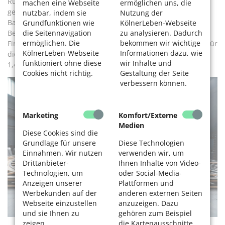
Rund 13 Jahre sind seit Beginn der Arbeiten ins Land
machen eine Webseite
ermöglichen uns, die
gezogen, die Kosten haben sich vervielfacht. Die reinen
nutzbar, indem sie
Nutzung der
Baukosten belaufen sich auf 798,6 Millionen Euro. Unter
Grundfunktionen wie
KölnerLeben-Webseite
die Seitennavigation
zu analysieren. Dadurch
Berücksichtigung von Bauzeitzinsen, laufenden
ermöglichen. Die
bekommen wir wichtige
Finanzierungskosten nach Fertigstellung sowie den Kosten für
KölnerLeben-Webseite
Informationen dazu, wie
die Interimsspielstätten ergibt sich ein Gesamtvolumen von
funktioniert ohne diese
wir Inhalte und
1,473 Milliarden Euro.
Cookies nicht richtig.
Gestaltung der Seite
verbessern können.
Marketing
Komfort/Externe
Medien
Diese Cookies sind die
Grundlage für unsere
Diese Technologien
Einnahmen. Wir nutzen
verwenden wir, um
Drittanbieter-
Ihnen Inhalte von Video-
Technologien, um
oder Social-Media-
Anzeigen unserer
Plattformen und
Werbekunden auf der
anderen externen Seiten
Webseite einzustellen
anzuzeigen. Dazu
und sie Ihnen zu
gehören zum Beispiel
zeigen.
die Kartenausschnitte