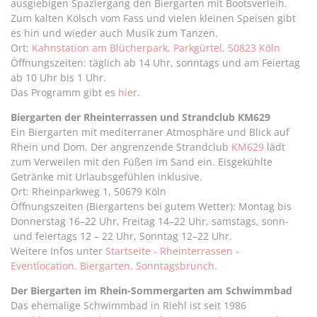
ausgiebigen Spaziergang den Biergarten mit Bootsverleih.
Zum kalten Kölsch vom Fass und vielen kleinen Speisen gibt
es hin und wieder auch Musik zum Tanzen.
Ort:
Kahnstation am Blücherpark, Parkgürtel, 50823 Köln
Öffnungszeiten: täglich ab 14 Uhr, sonntags und am Feiertag
ab 10 Uhr bis 1 Uhr.
Das Programm gibt es
hier
.
Biergarten der Rheinterrassen und Strandclub KM629
Ein Biergarten mit mediterraner Atmosphäre und Blick auf
Rhein und Dom. Der angrenzende Strandclub
KM629
lädt
zum Verweilen mit den Füßen im Sand ein. Eisgekühlte
Getränke mit Urlaubsgefühlen inklusive.
Ort: Rheinparkweg 1, 50679 Köln
Öffnungszeiten (Biergartens bei gutem Wetter): Montag bis
Donnerstag 16–22 Uhr, Freitag 14–22 Uhr, samstags, sonn-
und feiertags 12 – 22 Uhr, Sonntag 12–22 Uhr.
Weitere Infos unter
Startseite - Rheinterrassen -
Eventlocation. Biergarten. Sonntagsbrunch.
Der Biergarten im Rhein-Sommergarten am Schwimmbad
Das ehemalige Schwimmbad in Riehl ist seit 1986