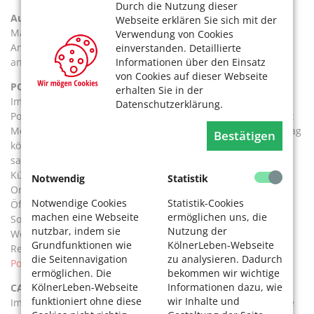
Durch die Nutzung dieser
Außengastronomie der Bürgerzentren
Webseite erklären Sie sich mit der
Manche Bürgerzentren (Büze) in Köln bieten im Sommer ihr
Verwendung von Cookies
Angebot mit besonderer Atmosphäre unter freiem Himmel
einverstanden. Detaillierte
Informationen über den Einsatz
an. Weitere Infos unter
www.koelnerelf.de
.
von Cookies auf dieser Webseite
POTPOURRI
erhalten Sie in der
Im Büze in Nippes finden Sie im Altenberger Hof das
Datenschutzerklärung.
Potpourri. Es gibt hier eine bunte Mischung an guten Essen:
Montag ist Schnitzeltag- auch in vegan, Samstag und Sonntag
Bestätigen
können Sie frühstücken, die Wochenkarte ist regional und
saisonal ausgerichtet. Auch die vegetarische und vegane
Küche wird bedient. Dazu ein leckeres Früh Kölsch.
Notwendig
Statistik
Ort:
Im Altenberger Hof, Mauenheimer Str. 92, 50733 Köln
Notwendige Cookies
Statistik-Cookies
Öffnungszeiten: Montag – Freitag 12–23 Uhr, Samstag,
machen eine Webseite
ermöglichen uns, die
Sonntag und Feiertag 10–23 Uhr, Frühstück und Brunch am
nutzbar, indem sie
Nutzung der
Wochenende und Feiertag 10–14 Uhr
Grundfunktionen wie
KölnerLeben-Webseite
Reservierungen unter 0221 / 740 80 10
die Seitennavigation
zu analysieren. Dadurch
Potpourri Köln
ermöglichen. Die
bekommen wir wichtige
KölnerLeben-Webseite
Informationen dazu, wie
CAFÉ FRIDOLIN
funktioniert ohne diese
wir Inhalte und
Im quirligen Ehrenfeld im Leo-Amann-Park heißt Sie im Cafe