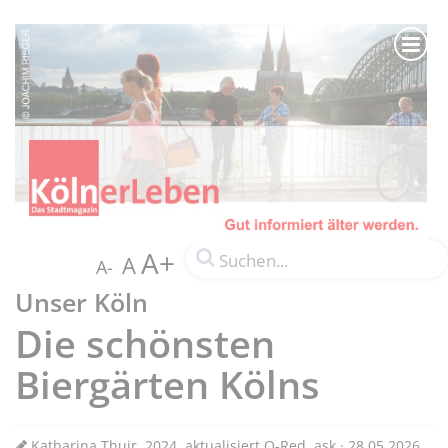
A+
A
A-
Unser Köln
Die schönsten
Biergärten Kölns
Katharina Thuir, 2024, aktualisiert O-Red. ask · 28.05.2026