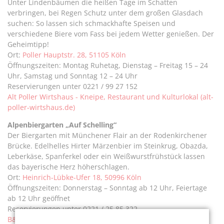
Unter Lindenbäumen die heißen Tage im Schatten
verbringen, bei Regen Schutz unter dem großen Glasdach
suchen: So lassen sich schmackhafte Speisen und
verschiedene Biere vom Fass bei jedem Wetter genießen. Der
Geheimtipp!
Ort:
Poller Hauptstr. 28, 51105 Köln
Öffnungszeiten: Montag Ruhetag, Dienstag – Freitag 15 – 24
Uhr, Samstag und Sonntag 12 – 24 Uhr
Reservierungen unter 0221 / 99 27 152
Alt Poller Wirtshaus - Kneipe, Restaurant und Kulturlokal (alt-
poller-wirtshaus.de)
Alpenbiergarten „Auf Schelling“
Der Biergarten mit Münchener Flair an der Rodenkirchener
Brücke. Edelhelles Hirter Märzenbier im Steinkrug, Obazda,
Leberkäse, Spanferkel oder ein Weißwurstfrühstück lassen
das bayerische Herz höherschlagen.
Ort:
Heinrich-Lübke-Ufer 18, 50996 Köln
Öffnungszeiten: Donnerstag – Sonntag ab 12 Uhr, Feiertage
ab 12 Uhr geöffnet
Reservierungen unter 0221 / 25 85 322
B&B – Biergarten (alpenbiergarten.de)