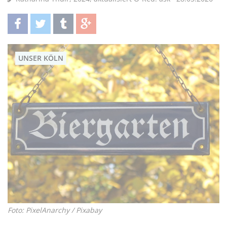
teilen
twittern
teilen
teilen
UNSER KÖLN
Foto: PixelAnarchy / Pixabay