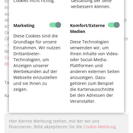
Cookies nicht richtig.
Gestaltung der Seite
Fridolin Omas Wohnzimmer wilkommen. Ein reichhaltiges
verbessern können.
Frühstück, haugemachter Kuchen und Omis Stullen stehen
auf der Karte neben einem wechselnden Mittagstisch.
Abends gibt es auch in der Außengastro kleine Snacks, Gaffel
Marketing
Komfort/Externe
Kölsch und Cocktails.
Medien
Ort:
Bürgerzentrum Ehrenfeld, Venloer Str. 429, 50825 Köln
Diese Cookies sind die
Öffnungszeiten: Sonntag – Dienstag 10 – 21 Uhr und Mittwoch
Grundlage für unsere
Diese Technologien
– Samstag 10–23 Uhr,
Mittagstisch
12 – 15 Uhr für 8,50 Euro
Einnahmen. Wir nutzen
verwenden wir, um
Bestellungen und Infos: 0221 / 16 800 70 12,
cafe@bueze.de
Drittanbieter-
Ihnen Inhalte von Video-
Café Fridolin – BüzE – Bürgerzentrum Ehrenfeld e.V.
Technologien, um
oder Social-Media-
(bueze.de)
Anzeigen unserer
Plattformen und
Werbekunden auf der
anderen externen Seiten
Webseite einzustellen
anzuzeigen. Dazu
Tags:
Biergärten
,
draußen
,
Sommer
und sie Ihnen zu
gehören zum Beispiel
zeigen.
die Kartenausschnitte
bei den Adressen der
Kategorien:
Sommer
Veranstalter.
Hier könnte Werbung stehen, mit der wir uns
finanzieren. Bitte akzeptieren Sie die
Cookie-Meldung
.