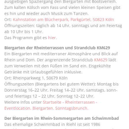
ausgiebigen Spaziergang den Biergarten mit Bootsverleih.
Zum kalten Kölsch vom Fass und vielen kleinen Speisen gibt
es hin und wieder auch Musik zum Tanzen.
Ort:
Kahnstation am Blücherpark, Parkgürtel, 50823 Köln
Öffnungszeiten: täglich ab 14 Uhr, sonntags und am Feiertag
ab 10 Uhr bis 1 Uhr.
Das Programm gibt es
hier
.
Biergarten der Rheinterrassen und Strandclub KM629
Ein Biergarten mit mediterraner Atmosphäre und Blick auf
Rhein und Dom. Der angrenzende Strandclub
KM629
lädt
zum Verweilen mit den Füßen im Sand ein. Eisgekühlte
Getränke mit Urlaubsgefühlen inklusive.
Ort: Rheinparkweg 1, 50679 Köln
Öffnungszeiten (Biergartens bei gutem Wetter): Montag bis
Donnerstag 16–22 Uhr, Freitag 14–22 Uhr, samstags, sonn-
und feiertags 12 – 22 Uhr, Sonntag 12–22 Uhr.
Weitere Infos unter
Startseite - Rheinterrassen -
Eventlocation. Biergarten. Sonntagsbrunch.
Der Biergarten im Rhein-Sommergarten am Schwimmbad
Das ehemalige Schwimmbad in Riehl ist seit 1986