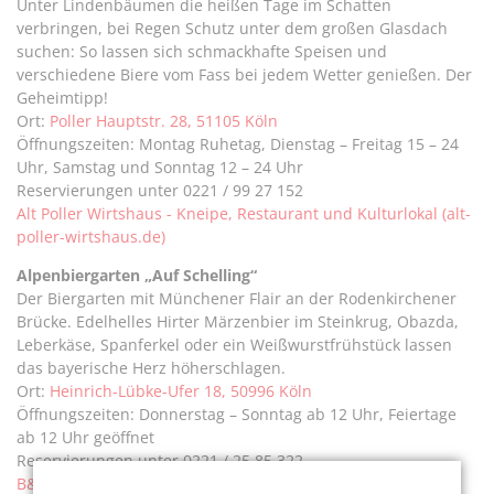
Unter Lindenbäumen die heißen Tage im Schatten
verbringen, bei Regen Schutz unter dem großen Glasdach
suchen: So lassen sich schmackhafte Speisen und
verschiedene Biere vom Fass bei jedem Wetter genießen. Der
Geheimtipp!
Ort:
Poller Hauptstr. 28, 51105 Köln
Öffnungszeiten: Montag Ruhetag, Dienstag – Freitag 15 – 24
Uhr, Samstag und Sonntag 12 – 24 Uhr
Reservierungen unter 0221 / 99 27 152
Alt Poller Wirtshaus - Kneipe, Restaurant und Kulturlokal (alt-
poller-wirtshaus.de)
Alpenbiergarten „Auf Schelling“
Der Biergarten mit Münchener Flair an der Rodenkirchener
Brücke. Edelhelles Hirter Märzenbier im Steinkrug, Obazda,
Leberkäse, Spanferkel oder ein Weißwurstfrühstück lassen
das bayerische Herz höherschlagen.
Ort:
Heinrich-Lübke-Ufer 18, 50996 Köln
Öffnungszeiten: Donnerstag – Sonntag ab 12 Uhr, Feiertage
ab 12 Uhr geöffnet
Reservierungen unter 0221 / 25 85 322
B&B – Biergarten (alpenbiergarten.de)