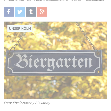
teilen
twittern
teilen
teilen
UNSER KÖLN
Foto: PixelAnarchy / Pixabay