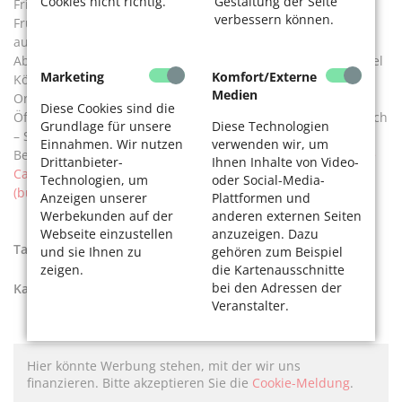
Cookies nicht richtig.
Gestaltung der Seite
Fridolin Omas Wohnzimmer wilkommen. Ein reichhaltiges
verbessern können.
Frühstück, haugemachter Kuchen und Omis Stullen stehen
auf der Karte neben einem wechselnden Mittagstisch.
Abends gibt es auch in der Außengastro kleine Snacks, Gaffel
Marketing
Komfort/Externe
Kölsch und Cocktails.
Medien
Ort:
Bürgerzentrum Ehrenfeld, Venloer Str. 429, 50825 Köln
Diese Cookies sind die
Öffnungszeiten: Sonntag – Dienstag 10 – 21 Uhr und Mittwoch
Grundlage für unsere
Diese Technologien
– Samstag 10–23 Uhr,
Mittagstisch
12 – 15 Uhr für 8,50 Euro
Einnahmen. Wir nutzen
verwenden wir, um
Bestellungen und Infos: 0221 / 16 800 70 12,
cafe@bueze.de
Drittanbieter-
Ihnen Inhalte von Video-
Café Fridolin – BüzE – Bürgerzentrum Ehrenfeld e.V.
Technologien, um
oder Social-Media-
(bueze.de)
Anzeigen unserer
Plattformen und
Werbekunden auf der
anderen externen Seiten
Webseite einzustellen
anzuzeigen. Dazu
Tags:
Biergärten
,
draußen
,
Sommer
und sie Ihnen zu
gehören zum Beispiel
zeigen.
die Kartenausschnitte
bei den Adressen der
Kategorien:
Sommer
Veranstalter.
Hier könnte Werbung stehen, mit der wir uns
finanzieren. Bitte akzeptieren Sie die
Cookie-Meldung
.