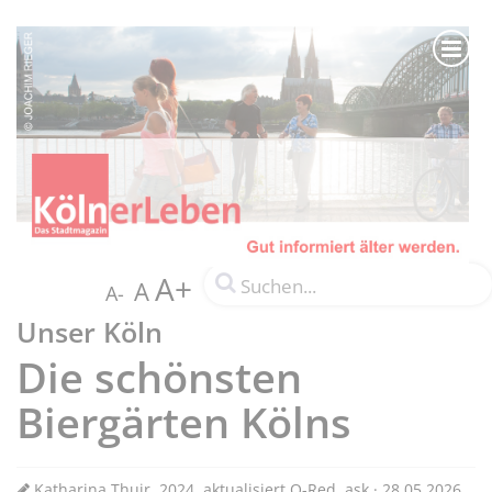
A+
A
A-
Unser Köln
Die schönsten
Biergärten Kölns
Katharina Thuir, 2024, aktualisiert O-Red. ask · 28.05.2026