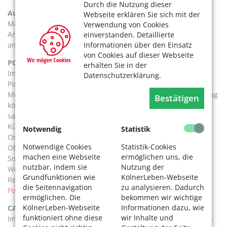
Durch die Nutzung dieser
Außengastronomie der Bürgerzentren
Webseite erklären Sie sich mit der
Manche Bürgerzentren (Büze) in Köln bieten im Sommer ihr
Verwendung von Cookies
Angebot mit besonderer Atmosphäre unter freiem Himmel
einverstanden. Detaillierte
Informationen über den Einsatz
an. Weitere Infos unter
www.koelnerelf.de
.
von Cookies auf dieser Webseite
POTPOURRI
erhalten Sie in der
Im Büze in Nippes finden Sie im Altenberger Hof das
Datenschutzerklärung.
Potpourri. Es gibt hier eine bunte Mischung an guten Essen:
Montag ist Schnitzeltag- auch in vegan, Samstag und Sonntag
Bestätigen
können Sie frühstücken, die Wochenkarte ist regional und
saisonal ausgerichtet. Auch die vegetarische und vegane
Küche wird bedient. Dazu ein leckeres Früh Kölsch.
Notwendig
Statistik
Ort:
Im Altenberger Hof, Mauenheimer Str. 92, 50733 Köln
Notwendige Cookies
Statistik-Cookies
Öffnungszeiten: Montag – Freitag 12–23 Uhr, Samstag,
machen eine Webseite
ermöglichen uns, die
Sonntag und Feiertag 10–23 Uhr, Frühstück und Brunch am
nutzbar, indem sie
Nutzung der
Wochenende und Feiertag 10–14 Uhr
Grundfunktionen wie
KölnerLeben-Webseite
Reservierungen unter 0221 / 740 80 10
die Seitennavigation
zu analysieren. Dadurch
Potpourri Köln
ermöglichen. Die
bekommen wir wichtige
KölnerLeben-Webseite
Informationen dazu, wie
CAFÉ FRIDOLIN
funktioniert ohne diese
wir Inhalte und
Im quirligen Ehrenfeld im Leo-Amann-Park heißt Sie im Cafe