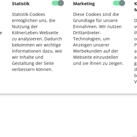
n in Köln
und die
Broschüre „Wenn die Rente nicht
Statistik
Marketing
K
2
M
ür mehr Haushalte
Statistik-Cookies
Diese Cookies sind die
ermöglichen uns, die
Grundlage für unsere
D
Nutzung der
Einnahmen. Wir nutzen
v
e
KölnerLeben-Webseite
Drittanbieter-
I
zu analysieren. Dadurch
Technologien, um
o
bekommen wir wichtige
Anzeigen unserer
P
ftigung
,
Bildung
,
Gesundheit
,
Soziales
,
Informationen dazu, wie
Werbekunden auf der
a
wir Inhalte und
Webseite einzustellen
a
Gestaltung der Seite
und sie Ihnen zu zeigen.
g
verbessern können.
d
b
V