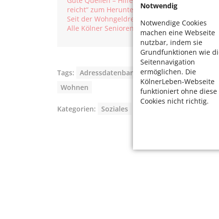
Gute Quellen – Hilfen für bedürftige Mensche
Notwendig
reicht“ zum Herunterladen
.
Seit der Wohngeldreform gibt es mehr Geld f
Notwendige Cookies
Alle Kölner SeniorenNetzwerke im Überblick
machen eine Webseite
nutzbar, indem sie
Grundfunktionen wie di
Seitennavigation
ermöglichen. Die
Tags:
Adressdatenbank
,
Adressen
,
Beschä
KölnerLeben-Webseite
Wohnen
funktioniert ohne diese
Cookies nicht richtig.
Kategorien:
Soziales
,
Unser Köln