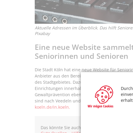
Aktuelle Adressen im Überblick. Das hilft Senior
Pixabay
Eine neue Website sammelt
Seniorinnen und Senioren
Die Stadt Köln hat eine neue Website für Seniori
Anbieter aus den Bereichen Soziales, Gesundhei
des Stadtgebietes. Dazu gehören Integrationsku
Durch
Einrichtungen innerhalb der Sozialraumgebiete, d
einve
Gewaltprävention ebenso wie Informationen über
erhal
sind nach Veedeln und Themen abrufbar, sie wer
koeln.de/in.koeln.
Das könnte Sie auch interessieren: