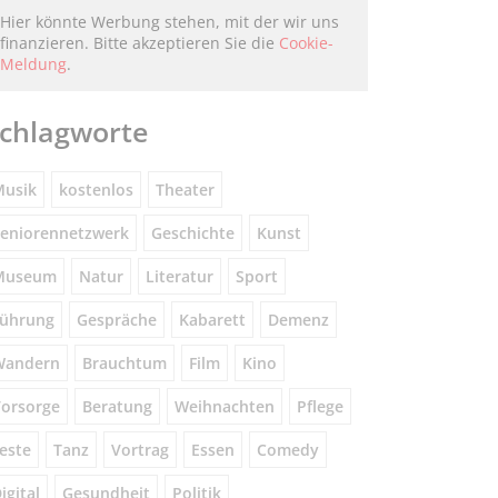
Hier könnte Werbung stehen, mit der wir uns
finanzieren. Bitte akzeptieren Sie die
Cookie-
Meldung
.
chlagworte
usik
kostenlos
Theater
eniorennetzwerk
Geschichte
Kunst
Museum
Natur
Literatur
Sport
ührung
Gespräche
Kabarett
Demenz
Wandern
Brauchtum
Film
Kino
orsorge
Beratung
Weihnachten
Pflege
este
Tanz
Vortrag
Essen
Comedy
igital
Gesundheit
Politik