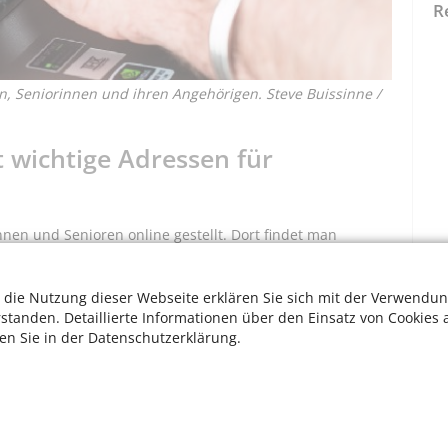
R
en, Seniorinnen und ihren Angehörigen. Steve Buissinne /
 wichtige Adressen für
nnen und Senioren online gestellt. Dort findet man
t, Wohnen, Bildung, Beschäftigung und Kultur innerhalb
rsträger, Anbieter für Menschen mit Behinderungen,
 die Nutzung dieser Webseite erklären Sie sich mit der Verwendun
ie Kölner Hospiz- und Palliativversorgung,
rstanden. Detaillierte Informationen über den Einsatz von Cookies 
 Migrationsberatungsstellen und viele mehr. Einträge
ten Sie in der Datenschutzerklärung.
den laufend kontrolliert und ergänzt.
https://so-in.stadt-
W