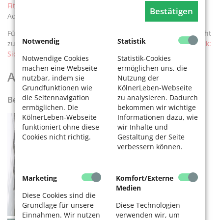
Fitnesstraining im Park
versucht? Lesen Sie jeweils Vereine,
Bestätigen
Adressen, Termine in Köln für Ihren neuen Lieblingssport.
Für alle Radfahrer und Radfahrerinnen gibt es eine Übersicht
Notwendig
Statistik
zu den wichtigen Fahrrad-Themen. Lesen Sie:
Auf einen Blick:
Sicherheit, Service und Ausflüge rund ums Radeln.
Notwendige Cookies
Statistik-Cookies
machen eine Webseite
ermöglichen uns, die
Ausflüge in und um Köln
nutzbar, indem sie
Nutzung der
Grundfunktionen wie
KölnerLeben-Webseite
die Seitennavigation
zu analysieren. Dadurch
Beste Orte für Erholung in Köln
ermöglichen. Die
bekommen wir wichtige
KölnerLeben-Webseite
Informationen dazu, wie
funktioniert ohne diese
wir Inhalte und
Cookies nicht richtig.
Gestaltung der Seite
verbessern können.
Marketing
Komfort/Externe
Medien
Diese Cookies sind die
Grundlage für unsere
Diese Technologien
Einnahmen. Wir nutzen
verwenden wir, um