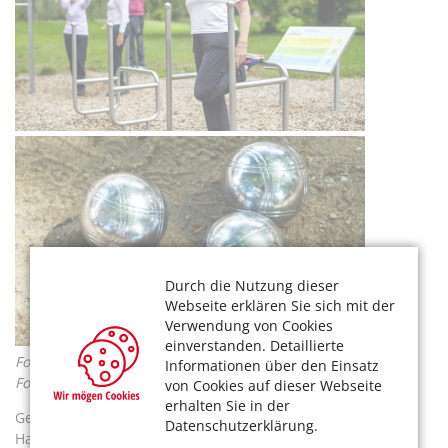
Durch die Nutzung dieser
Webseite erklären Sie sich mit der
Verwendung von Cookies
einverstanden. Detaillierte
Foto oben: Thilo Schmülgen,
Informationen über den Einsatz
Foto unten: Thomas Banneyer
von Cookies auf dieser Webseite
erhalten Sie in der
Gerade im Sommer macht Sport draußen doch richtig Spaß.
Datenschutzerklärung.
Haben Sie es schon mal mit
Boule spielen
oder
kostenlosem