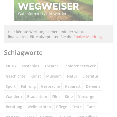
Hier könnte Werbung stehen, mit der wir uns
finanzieren. Bitte akzeptieren Sie die
Cookie-Meldung
.
Schlagworte
Musik
kostenlos
Theater
Seniorennetzwerk
Geschichte
Kunst
Museum
Natur
Literatur
Sport
Führung
Gespräche
Kabarett
Demenz
Wandern
Brauchtum
Film
Kino
Vorsorge
Beratung
Weihnachten
Pflege
Feste
Tanz
Vortrag
Essen
Comedy
Digital
Gesundheit