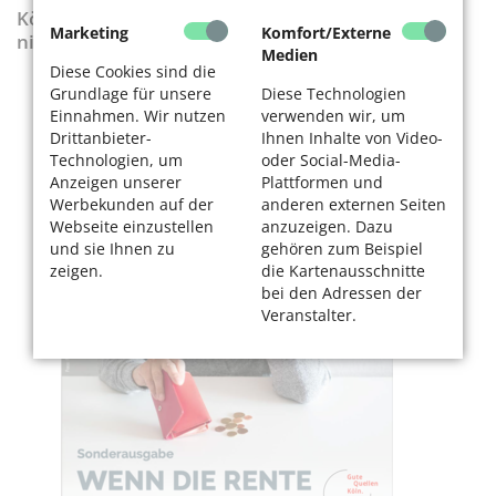
KölnerLeben-Sonderausgabe „Wenn die Rente
Marketing
Komfort/Externe
nicht reicht“
Medien
Diese Cookies sind die
Grundlage für unsere
Diese Technologien
Einnahmen. Wir nutzen
verwenden wir, um
Drittanbieter-
Ihnen Inhalte von Video-
Technologien, um
oder Social-Media-
Anzeigen unserer
Plattformen und
Werbekunden auf der
anderen externen Seiten
Webseite einzustellen
anzuzeigen. Dazu
und sie Ihnen zu
gehören zum Beispiel
zeigen.
die Kartenausschnitte
bei den Adressen der
Veranstalter.