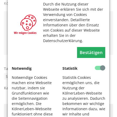
Köln verantwortet.
Durch die Nutzung dieser
Webseite erklären Sie sich mit der
Verwendung von Cookies
einverstanden. Detaillierte
Alle Adressen der Seniorenvertretungen in den
Informationen über den Einsatz
Bezirken finden Sie
hier
.
von Cookies auf dieser Webseite
Wichtige Adressen für Senioren in Köln wie
erhalten Sie in der
beispielsweise die
Seniorenberatung
finden Sie unter
Datenschutzerklärung.
Adressen
oder im
Wegweiser.
Bestätigen
Notwendig
Statistik
Tags:
Finanzkürzungen
,
Seniorenvertretung
,
Stellenkürzungen
Notwendige Cookies
Statistik-Cookies
machen eine Webseite
ermöglichen uns, die
Kategorien:
Soziales
,
Seniorenvertretung
nutzbar, indem sie
Nutzung der
Grundfunktionen wie
KölnerLeben-Webseite
die Seitennavigation
zu analysieren. Dadurch
ermöglichen. Die
bekommen wir wichtige
KölnerLeben-Webseite
Informationen dazu, wie
Hier könnte Werbung stehen, mit der wir uns
funktioniert ohne diese
wir Inhalte und
finanzieren. Bitte akzeptieren Sie die
Cookie-Meldung
.