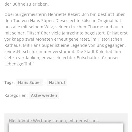
der Bühne zu erleben.
Oberbürgermeisterin Henriette Reker: „Ich bin bestürzt über
den Tod von Hans Süper. Dieses echte kölsche Original hat
uns alle mit seinem Witz, seinem frechen Charme und auch
mit seiner ‚Flitsch‘ über viele Jahrzehnte begeistert. Er hat erst
vor knapp zwei Monaten erneut geheiratet, im Historischen
Rathaus. Mit Hans Süper ist eine Legende von uns gegangen,
seine ‚Flitsch‘ für immer verstummt. Die Stadt Köln hat ihm
viel zu verdanken, er war ein echter Botschafter für unser
Lebensgefühl.“
Tags:
Hans Süper
,
Nachruf
Kategorien:
Aktiv werden
Hier könnte Werbung stehen, mit der wir uns
finanzieren. Bitte akzeptieren Sie die
Cookie-Meldung
.