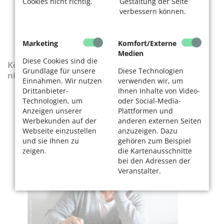
Cookies nicht richtig.
Gestaltung der Seite
verbessern können.
Marketing
Komfort/Externe
Medien
Diese Cookies sind die
KölnerLeben-Sonderausgabe „Wenn die Rente
Grundlage für unsere
Diese Technologien
nicht reicht“
Einnahmen. Wir nutzen
verwenden wir, um
Drittanbieter-
Ihnen Inhalte von Video-
Technologien, um
oder Social-Media-
Anzeigen unserer
Plattformen und
Werbekunden auf der
anderen externen Seiten
Webseite einzustellen
anzuzeigen. Dazu
und sie Ihnen zu
gehören zum Beispiel
zeigen.
die Kartenausschnitte
bei den Adressen der
Veranstalter.