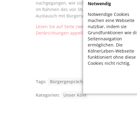
nachgegangen, wie sich Bürgerinnen und Bürger 
Notwendig
im Rahmen des von Studentinnen der Köln Inter
Notwendige Cookies
Austausch mit Bürgerschaft und Stadtverwaltung 
machen eine Webseite
nutzbar, indem sie
Lesen Sie auf Seite zwei, wie Frau Oberbürgerme
Grundfunktionen wie di
Denkrichtungen appelliert.
Seitennavigation
ermöglichen. Die
KölnerLeben-Webseite
funktioniert ohne diese
Cookies nicht richtig.
Tags:
Bürgergespräche
,
Zukunft
Kategorien:
Unser Köln