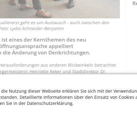
R
Zuallererst geht es um Austausch - auch zwischen den
oto: Lydia Schneider-Benjamin
es ist eines der Kernthemen des neu
röffnungsansprache appelliert
n die Änderung von Denkrichtungen.
Herausforderungen aus anderen Blickwinkeln betrachtet
ermeisterin Henriette Reker und Stadtdirektor Dr.
arbeitenden der Verwaltung bei der digitalen
Gestaltung der Zukunft der Stadt unterstützen soll.
isierung in Zusammenarbeit mit der Köln International
 die Nutzung dieser Webseite erklären Sie sich mit der Verwendun
rstanden. Detaillierte Informationen über den Einsatz von Cookies 
ten Sie in der Datenschutzerklärung.
estattet mit kreativen und digitalen Hilfsmitteln. Das
n; frei von Hierarchien und üblichem Büroalltag kann
l aber auch für den Austausch mit eingeladenen
utzt werden, zum Beispiel durch Testnutzung eines neu
t Köln. Zum Thema "Markt in Köln" wird der Frage
W