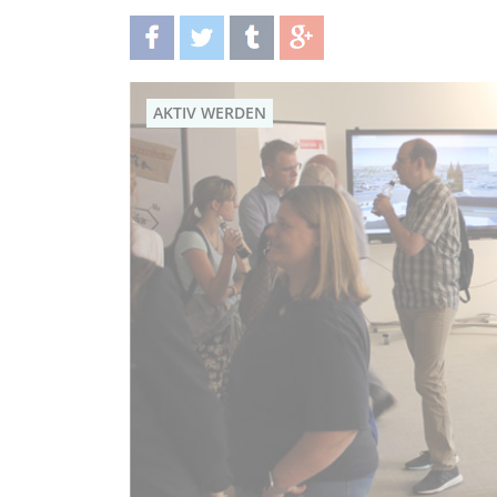
teilen
twittern
teilen
teilen
AKTIV WERDEN