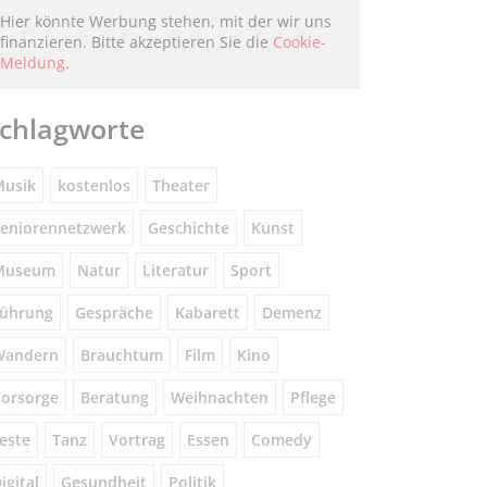
Hier könnte Werbung stehen, mit der wir uns
finanzieren. Bitte akzeptieren Sie die
Cookie-
Meldung
.
chlagworte
usik
kostenlos
Theater
eniorennetzwerk
Geschichte
Kunst
Museum
Natur
Literatur
Sport
ührung
Gespräche
Kabarett
Demenz
Wandern
Brauchtum
Film
Kino
orsorge
Beratung
Weihnachten
Pflege
este
Tanz
Vortrag
Essen
Comedy
igital
Gesundheit
Politik