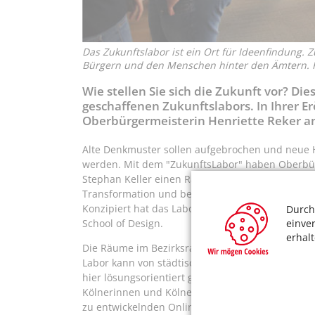
Das Zukunftslabor ist ein Ort für Ideenfindung. 
Bürgern und den Menschen hinter den Ämtern. F
Wie stellen Sie sich die Zukunft vor? Di
geschaffenen Zukunftslabors. In Ihrer E
Oberbürgermeisterin Henriette Reker a
Alte Denkmuster sollen aufgebrochen und neue 
werden. Mit dem "ZukunftsLabor" haben Oberbürg
Stephan Keller einen Raum eröffnet, der die Mit
Transformation und bei der Ideenfindung für die 
Konzipiert hat das Labor die Stabsstelle Digital
Durch
einve
School of Design.
erhal
Die Räume im Bezirksrathaus Innenstadt sind ausg
Labor kann von städtischen Teams gebucht werde
hier lösungsorientiert gearbeitet werden. Es sol
Kölnerinnen und Kölnern zu neuen Projekten gen
zu entwickelnden Online-Serviceportals der Stad