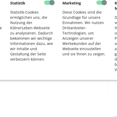
den Markt der Zukunft vorstellen. Im Zukunftslabor wird
Statistik
Marketing
K
2
national School of Design durchgeführten Workshops im
M
Statistik-Cookies
Diese Cookies sind die
mögliche Szenarien für die Zukunft erarbeitet.
ermöglichen uns, die
Grundlage für unsere
D
Nutzung der
Einnahmen. Wir nutzen
v
isterin Henriette Reker an die Änderungen von
e
KölnerLeben-Webseite
Drittanbieter-
I
zu analysieren. Dadurch
Technologien, um
o
bekommen wir wichtige
Anzeigen unserer
P
Informationen dazu, wie
Werbekunden auf der
a
wir Inhalte und
Webseite einzustellen
a
«
1
2
»
Gestaltung der Seite
und sie Ihnen zu zeigen.
g
verbessern können.
d
b
V