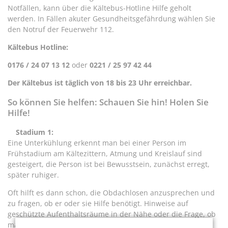
Notfällen, kann über die Kältebus-Hotline Hilfe geholt
werden. In Fällen akuter Gesundheitsgefährdung wählen Sie
den Notruf der Feuerwehr 112.
Kältebus Hotline:
0176 / 24 07 13 12
oder
0221 / 25 97 42 44
Der Kältebus ist täglich von 18 bis 23 Uhr erreichbar.
So können Sie helfen: Schauen Sie hin! Holen Sie
Hilfe!
Stadium 1:
Eine Unterkühlung erkennt man bei einer Person im
Frühstadium am Kältezittern, Atmung und Kreislauf sind
gesteigert, die Person ist bei Bewusstsein, zunächst erregt,
später ruhiger.
Oft hilft es dann schon, die Obdachlosen anzusprechen und
zu fragen, ob er oder sie Hilfe benötigt. Hinweise auf
geschützte Aufenthaltsräume in der Nähe oder die Frage, ob
man ihm etwas zu essen oder ein warmes Getränk bringen