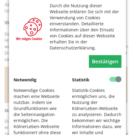
darf, können vor Erfrierungen schützen.
Durch die Nutzung dieser
Oder Sie rufen das
Webseite erklären Sie sich mit der
Verwendung von Cookies
Winterhilfetelefon
einverstanden. Detaillierte
Informationen über den Einsatz
Das Winterhilfetelefon unter
0221 / 56 09 73 10
nimmt
von Cookies auf dieser Webseite
Hinweise zu obdachlosen Menschen an, die sich bei
erhalten Sie in der
winterlichen Temperaturen an ihren Schlafplätzen aufhalten.
Datenschutzerklärung.
Die Schlafplätze werden aufgesucht und die Menschen über
sämtliche Hilfsangebote der Winterhilfe informiert.
Bestätigen
Sollten Sie bei einem obdachlosen
Notwendig
Statistik
Menschen feststellen, dass er oder sie
medizinische Hilfe benötigt, zögern Sie
Notwendige Cookies
Statistik-Cookies
bitte nicht, die 112 zu kontaktieren.
machen eine Webseite
ermöglichen uns, die
nutzbar, indem sie
Nutzung der
Grundfunktionen wie
KölnerLeben-Webseite
Stadium 2:
die Seitennavigation
zu analysieren. Dadurch
ermöglichen. Die
bekommen wir wichtige
Die Atmung der Person verlangsamt sich, die Muskel
KölnerLeben-Webseite
Informationen dazu, wie
erstarren und das Schmerzempfinden lässt nach. Die
funktioniert ohne diese
wir Inhalte und
zunehmende Müdigkeit führt in die Bewusstlosigkeit. Hier ist