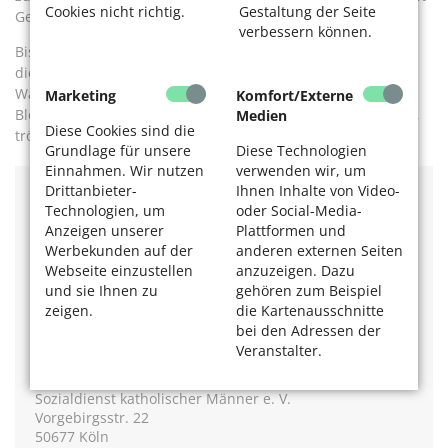
Cookies nicht richtig.
Gestaltung der Seite
Gefahr im Verzug! Rufen Sie den
Notruf 112
der Feuerwehr.
verbessern können.
Bis zu ihrem Eintreffen bringen Sie die Person möglichst in
die stabile Seitenlage und decken Sie sie zu. KEINE aktive
Wärme zuführen, etwa durch Reiben oder Wärmeflasche.
Marketing
Komfort/Externe
Bleiben Sie bis zum Eintreffen des Notarztes bei der Person,
Medien
Diese Cookies sind die
trösten sie sie, prüfen Sie Atmung und Bewusstsein.
Grundlage für unsere
Diese Technologien
Einnahmen. Wir nutzen
verwenden wir, um
Drittanbieter-
Ihnen Inhalte von Video-
Die Stadt Köln bittet alle, aufmerksam hinzuschauen
Technologien, um
oder Social-Media-
und bei Gefährdung eines Menschen das
Anzeigen unserer
Plattformen und
Winterhilfetelefon und das Winterhilfepostfach zu
Werbekunden auf der
anderen externen Seiten
kontaktieren.
Webseite einzustellen
anzuzeigen. Dazu
und sie Ihnen zu
gehören zum Beispiel
Winterhilfetelefon: 0221 / 56 09 73 10
zeigen.
die Kartenausschnitte
Winterhilfepostfach:
winterhilfetelefon@skm-koeln.de
bei den Adressen der
Veranstalter.
Sie können
gut erhaltene und warme Winterkleidung
abgeben bei:
Sozialdienst katholischer Männer e. V.
Vorgebirgsstr. 22
50677 Köln