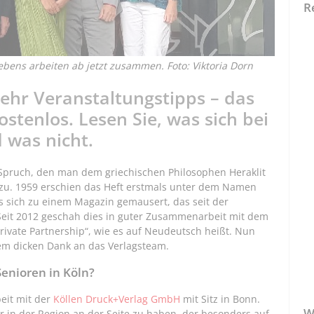
R
ebens arbeiten ab jetzt zusammen. Foto: Viktoria Dorn
ehr Veranstaltungstipps – das
stenlos. Lesen Sie, was sich bei
 was nicht.
r Spruch, den man dem griechischen Philosophen Heraklit
en zu. 1959 erschien das Heft erstmals unter dem Namen
es sich zu einem Magazin gemausert, das seit der
Seit 2012 geschah dies in guter Zusammenarbeit mit dem
Private Partnership“, wie es auf Neudeutsch heißt. Nun
em dicken Dank an das Verlagsteam.
enioren in Köln?
eit mit der
Köllen Druck+Verlag GmbH
mit Sitz in Bonn.
W
er in der Region an der Seite zu haben, der besonders auf