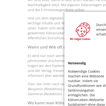
Nachhaltigkeit setzt. Mit eigenen Solaranlagen p
und die E-Firmenwagenflotte selber.
Und um dem digitalen Wandel Rechnung zu trag
wichtige Inhalte und Veranstaltungstipps für Sie
Durch
Leser, haben sich verändert und gehen mit der Ze
einve
gewohntes KölnerLeben-Heft werden Sie weiterh
erhal
öffentlichen Einrichtungen finden können.
Wann und Wie oft erscheint das Kölner-
Es wird nur noch viermal im Jahr, zum 1. März, 
Jahreszeiten erscheinen. Und auch die Gesamtau
Notwendig
tragen wir den Kostensteigerungen, besonders be
und der Verlag, freuen uns, mit KölnerLeben weit
Notwendige Cookies
informiert älter werden.
machen eine Webseite
nutzbar, indem sie
Foto: Von links nach rechts: Wolfgang Guth (Redak
Grundfunktionen wie di
Benjamin (Redaktion), Bastian Bleeck (Köllen-Verl
Seitennavigation
Dammrat (Redaktion).
ermöglichen. Die
KölnerLeben-Webseite
Wo kann man KölnerLeben abonnieren?
funktioniert ohne diese