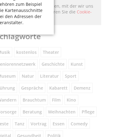
ehören zum Beispiel
Hier könnte Werbung stehen, mit der wir uns
ie Kartenausschnitte
finanzieren. Bitte akzeptieren Sie die
Cookie-
ei den Adressen der
Meldung
.
eranstalter.
chlagworte
usik
kostenlos
Theater
eniorennetzwerk
Geschichte
Kunst
Museum
Natur
Literatur
Sport
ührung
Gespräche
Kabarett
Demenz
Wandern
Brauchtum
Film
Kino
orsorge
Beratung
Weihnachten
Pflege
este
Tanz
Vortrag
Essen
Comedy
igital
Gesundheit
Politik