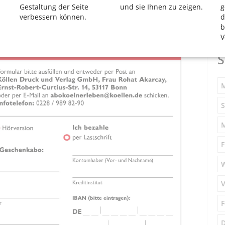
Gestaltung der Seite
und sie Ihnen zu zeigen.
g
enken? Einfach Formular als Pdf-Datei (550 KB)
verbessern können.
d
er
E–Mail senden.
b
V
S
M
S
F
V
F
D