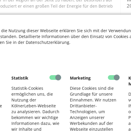
2
roduziert er einen großen Teil der Energie für den Betrieb
en, werden wir unter
www.koelnerleben.koeln
noch mehr
 bereithalten. Denn auch Sie, unsere Leserinnen und
 die Nutzung dieser Webseite erklären Sie sich mit der Verwendun
it. Die meisten von Ihnen sind digital unterwegs. Ihr
rstanden. Detaillierte Informationen über den Einsatz von Cookies 
in kostenfrei an den bekannten Orten wie Apotheken und
ten Sie in der Datenschutzerklärung.
Leben-Heft?
1. Juni, 1. September und 1. Dezember, im Rhythmus der
flage musste auf 20.000 Hefte verringert werden. Damit
Statistik
Marketing
K
i Papier, Rechnung. Wir, die Redaktion der Stadt Köln
M
erhin einen wichtigen Beitrag zu leisten, damit Sie gut
Statistik-Cookies
Diese Cookies sind die
ermöglichen uns, die
Grundlage für unsere
D
Nutzung der
Einnahmen. Wir nutzen
v
tion), Ralf Henseler (Köllen-Verlag), Lydia Schneider-
e
KölnerLeben-Webseite
Drittanbieter-
I
ag), Frederic Brandenburg (Köllen-Verlag), Martina
zu analysieren. Dadurch
Technologien, um
o
bekommen wir wichtige
Anzeigen unserer
P
Informationen dazu, wie
Werbekunden auf der
a
wir Inhalte und
Webseite einzustellen
a