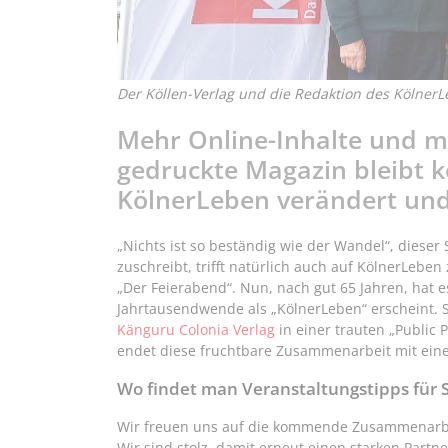
Der Köllen-Verlag und die Redaktion des KölnerL
Mehr Online-Inhalte und m
gedruckte Magazin bleibt ko
KölnerLeben verändert und
„Nichts ist so beständig wie der Wandel“, diese
zuschreibt, trifft natürlich auch auf KölnerLeb
„Der Feierabend“. Nun, nach gut 65 Jahren, hat 
Jahrtausendwende als „KölnerLeben“ erscheint. 
Känguru Colonia Verlag
in einer trauten „Public 
endet diese fruchtbare Zusammenarbeit mit ein
Wo findet man Veranstaltungstipps für S
Wir freuen uns auf die kommende Zusammenarb
Wir sind stolz, damit erneut einen starken Partn