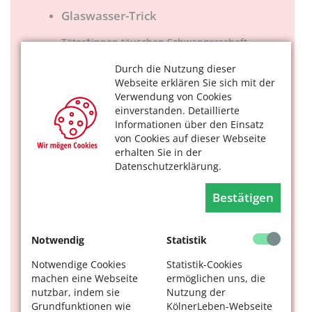
Glaswasser-Trick
Täter*innen täuschen Schwangerschaft,
Übelkeit oder die Notwendigkeit einer
Durch die Nutzung dieser
Arzneimitteleinnahme vor und bitten um ein
Webseite erklären Sie sich mit der
Glas Wasser.
Verwendung von Cookies
einverstanden. Detaillierte
Einfache Tipps, die Sie
Informationen über den Einsatz
schützen
von Cookies auf dieser Webseite
erhalten Sie in der
Datenschutzerklärung.
Lassen Sie nur Personen beziehungsweise
Handwerker herein, die Sie selbst bestellt
Bestätigen
haben oder die von der Hausverwaltung
angekündigt worden sind. Im Zweifel
erkundigen Sie sich bei der Hausverwaltung.
Notwendig
Statistik
Lassen Sie grundsätzlich keine Fremden in Ihre
Notwendige Cookies
Statistik-Cookies
machen eine Webseite
ermöglichen uns, die
Wohnung.
nutzbar, indem sie
Nutzung der
Grundfunktionen wie
KölnerLeben-Webseite
Und: Informieren Sie Ihre (älteren)