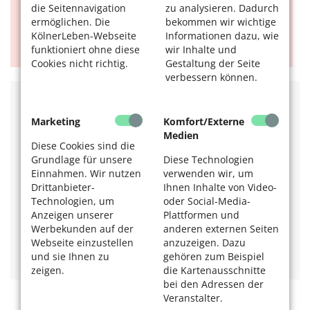
die Seitennavigation
zu analysieren. Dadurch
Angehörigen über die Maschen der
ermöglichen. Die
bekommen wir wichtige
Trickbetrügenden, damit Ihre Eltern oder
KölnerLeben-Webseite
Informationen dazu, wie
Großeltern nicht zum Opfer werden.
funktioniert ohne diese
wir Inhalte und
Cookies nicht richtig.
Gestaltung der Seite
verbessern können.
Weitere Informationen beim
Seniorentelefon der Polizei Köln
Marketing
Komfort/Externe
unter 0221 / 229-2299 oder auf der Internetseite der Polizei
Medien
https://koeln.polizei.nrw/seniorenpraevention
.
Diese Cookies sind die
Grundlage für unsere
Diese Technologien
Einnahmen. Wir nutzen
verwenden wir, um
Das könnte Sie auch interessieren:
Drittanbieter-
Ihnen Inhalte von Video-
Technologien, um
oder Social-Media-
Polizei-Kampagne gegen Trickbetrug
Anzeigen unserer
Plattformen und
Werbekunden auf der
anderen externen Seiten
Taschendiebstahl: Vorsicht vor Blockern, Ziehern und Schatten!
Webseite einzustellen
anzuzeigen. Dazu
Betrug im Internet - Wenn E-Mails zur Gefahr werden
und sie Ihnen zu
gehören zum Beispiel
zeigen.
die Kartenausschnitte
bei den Adressen der
Veranstalter.