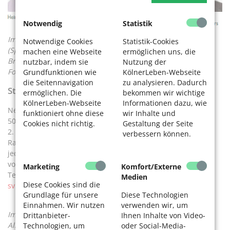
Notwendig
Statistik
Im Bezirk Mühlheim wurden gewählt: Heinz-Peter Bourry
Notwendige Cookies
Statistik-Cookies
(Sprecher), Kai Kurschilgen (Stellv. Sprecher), Waltraud
machen eine Webseite
ermöglichen uns, die
Brandt, Marlene Opladen, Herbert Schuhmachers.
nutzbar, indem sie
Nutzung der
Fotos: Privat
Grundfunktionen wie
KölnerLeben-Webseite
die Seitennavigation
zu analysieren. Dadurch
Stadtbezirk Nippes
ermöglichen. Die
bekommen wir wichtige
KölnerLeben-Webseite
Informationen dazu, wie
Neusser Str. 450,
funktioniert ohne diese
wir Inhalte und
50733 Köln,
Cookies nicht richtig.
Gestaltung der Seite
2. Etage,
verbessern können.
Raum 210,
jeden 2. Donnerstag im Monat
von 10 bis 11.30 Uhr,
Marketing
Komfort/Externe
Tel. 221-9 54 99,
Medien
Diese Cookies sind die
svk.nippes@stadt-koeln.de
Grundlage für unsere
Diese Technologien
Einnahmen. Wir nutzen
verwenden wir, um
Im Bezirk Nippes wird die SVK durch Felicitas Vorpahl-
Drittanbieter-
Ihnen Inhalte von Video-
Allweins (Sprecherin), Dr. Herbert Clasen (Stellv. Sprecher),
Technologien, um
oder Social-Media-