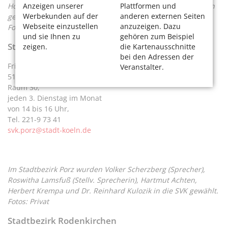
Anzeigen unserer
Plattformen und
Horst Peters, Dr. Burkhard Pfingsthorn und Anneliese Ullrich
Werbekunden auf der
anderen externen Seiten
gestellt.
Webseite einzustellen
anzuzeigen. Dazu
Fotos: Privat
und sie Ihnen zu
gehören zum Beispiel
Stadtbezirk Porz
zeigen.
die Kartenausschnitte
bei den Adressen der
Friedrich-Ebert-Ufer 64–70,
Veranstalter.
51143 Köln,
Raum 30,
jeden 3. Dienstag im Monat
von 14 bis 16 Uhr,
Tel. 221-9 73 41
svk.porz@stadt-koeln.de
Im Stadtbezirk Porz wurden Volker Scherzberg (Sprecher),
Roswitha Lamsfuß (Stellv. Sprecherin), Hartmut Achten,
Herbert Krempa und Dr. Reinhard Kulozik in die SVK gewählt.
Fotos: Privat
Stadtbezirk Rodenkirchen