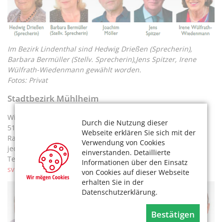
Im Bezirk Lindenthal sind Hedwig Drießen (Sprecherin),
Barbara Bermüller (Stellv. Sprecherin),Jens Spitzer, Irene
Wülfrath-Wiedenmann gewählt worden.
Fotos: Privat
Stadtbezirk Mühlheim
Wiener Platz 2a,
Durch die Nutzung dieser
51065 Köln,
Webseite erklären Sie sich mit der
Raum 646,
Verwendung von Cookies
jeden Montag von 10 bis 12 Uhr,
einverstanden. Detaillierte
Tel. 221-9 93 07,
Informationen über den Einsatz
svk.muelheim@stadt-koeln.de
von Cookies auf dieser Webseite
erhalten Sie in der
Datenschutzerklärung.
Bestätigen