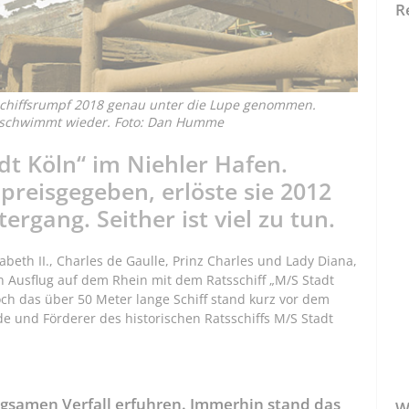
R
Schiffsrumpf 2018 genau unter die Lupe genommen.
ln" schwimmt wieder. Foto: Dan Humme
adt Köln“ im Niehler Hafen.
preisgegeben, erlöste sie 2012
ergang. Seither ist viel zu tun.
beth II., Charles de Gaulle, Prinz Charles und Lady Diana,
n Ausflug auf dem Rhein mit dem Ratsschiff „M/S Stadt
doch das über 50 Meter lange Schiff stand kurz vor dem
e und Förderer des historischen Ratsschiffs M/S Stadt
ngsamen Verfall erfuhren. Immerhin stand das
W