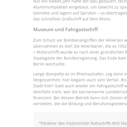
Nur ein halbes Jahr hatte der Bau gedauert, te
Aluminiumplatten eingebaut, um Gewicht zu spar
Getriebe und lagern auf Spiralen – so übertrag
das schnellste Großschiff auf dem Rhein.
Museum und Fahrgastschiff
Zum Schutz vor Bombenangriffen der Alliierten w
übernahmen es dort die Amerikaner, die es 1952 
= Motorschiff) wurde es nach einer gründlichen 
Staatsgäste der Bundesregierung. Das Ende kam 
Berlin wechselte.
Lange dümpelte es im Rheinauhafen, zog dann in 
Vergessenheit, hier begann auch sein Verfall. Bis
Stadt Köln“ bald auch wieder ein Fahrgastschiff w
ebenfalls noch, wer die barrierearme Landebrü
finanziert. Bei dessen Betrieb kann sich Giesen 
vorstellen, die die Bildung und Berufseinglieder
"Förderer des historischen Ratsschiffs M/S Sta