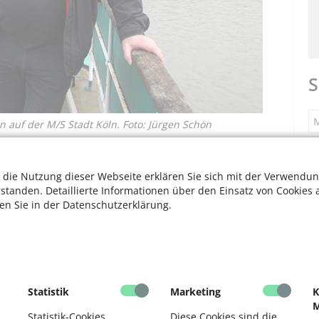
S
M
n auf der M/S Stadt Köln. Foto: Jürgen Schön
S
snahme und vor allem beim Entrümpeln nötig. Denn zur
digt – oder der elektrischen Anlagen – für den Sommer
 die Nutzung dieser Webseite erklären Sie sich mit der Verwendun
 enger Absprache mit dem Denkmalschutz geschehen, nicht
rstanden. Detaillierte Informationen über den Einsatz von Cookies 
werden“, erklärt Udo Giesen.
ten Sie in der Datenschutzerklärung.
F
vierzig Mitglieder schon erfolgreich. Immerhin rechnet
V
en. Nach ersten Verhandlungen mit der Stadt Köln stellte
 Millionen Euro besorgten Giesen und seine Mitstreiter
F
Statistik
Marketing
K
er Deutschen Stiftung Denkmalschutz. Für den Rest hofft
M
und Bürgerschaft.
D
Statistik-Cookies
Diese Cookies sind die