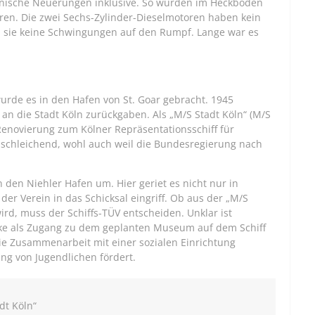
chnische Neuerungen inklusive. So wurden im Heckboden
en. Die zwei Sechs-Zylinder-Dieselmotoren haben kein
en sie keine Schwingungen auf den Rumpf. Lange war es
urde es in den Hafen von St. Goar gebracht. 1945
an die Stadt Köln zurückgaben. Als „M/S Stadt Köln“ (M/S
Renovierung zum Kölner Repräsentationsschiff für
schleichend, wohl auch weil die Bundesregierung nach
den Niehler Hafen um. Hier geriet es nicht nur in
 der Verein in das Schicksal eingriff. Ob aus der „M/S
ird, muss der Schiffs-TÜV entscheiden. Unklar ist
cke als Zugang zu dem geplanten Museum auf dem Schiff
die Zusammenarbeit mit einer sozialen Einrichtung
ung von Jugendlichen fördert.
dt Köln“