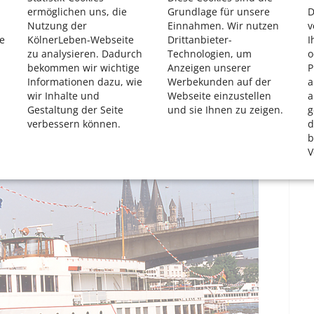
ermöglichen uns, die
Grundlage für unsere
D
ie treuhänderische Projektsteuerung der Sanierung durch
Nutzung der
Einnahmen. Wir nutzen
v
ße Aufgabe des Vereins. „Jeder weiß, wie wichtig das ist“,
e
KölnerLeben-Webseite
Drittanbieter-
I
ojekten. Freunde des Vereins helfen etwa, Wege durch den
zu analysieren. Dadurch
Technologien, um
o
n. Etwas, bei dem selbst erfahrenen Verwaltungsleuten
bekommen wir wichtige
Anzeigen unserer
P
Informationen dazu, wie
Werbekunden auf der
a
wir Inhalte und
Webseite einzustellen
a
Gestaltung der Seite
und sie Ihnen zu zeigen.
g
verbessern können.
d
b
V