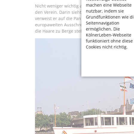
machen eine Webseite
Nicht weniger wichtig als die Finanzierung ist d
nutzbar, indem sie
den Verein. Darin sieht Udo Giesen die zweite gro
Grundfunktionen wie di
verweist er auf die Pannen bei aktuellen Großpr
Seitennavigation
europaweiten Ausschreibungsdschungel zu finde
ermöglichen. Die
die Haare zu Berge stehen.
KölnerLeben-Webseite
funktioniert ohne diese
Cookies nicht richtig.