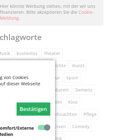
Hier könnte Werbung stehen, mit der wir uns
finanzieren. Bitte akzeptieren Sie die
Cookie-
Meldung
.
chlagworte
usik
kostenlos
Theater
eniorennetzwerk
Geschichte
Kunst
g von Cookies
Museum
Natur
Literatur
Sport
auf dieser Webseite
ührung
Gespräche
Kabarett
Demenz
Wandern
Brauchtum
Film
Kino
Bestätigen
orsorge
Beratung
Weihnachten
Pflege
este
Tanz
Vortrag
Essen
Comedy
omfort/Externe
edien
igital
Gesundheit
Politik