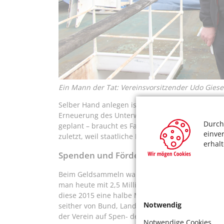
Ein Mann der Tat: Vereinsvorsitzender Udo Giese
Selber Hand anlegen ist allerdings eher die Au
Erneuerung des Unterwasserrumpfes – schon erle
Durch
geplant – braucht es Fachleute. „Alles muss in
einve
zuletzt, weil staatliche Fördergelder eingesetzt 
erhal
Spenden und Fördergelder
Beim Geldsammeln waren er und die aktuell rund 
man heute mit 2,5 Millionen Euro Sanierungskost
diese 2015 eine halbe Millionen Euro bereit. 1,2
Notwendig
seither von Bund, Land, der NRW- Stiftung und d
der Verein auf Spen- den der Kölner Wirtschaft 
Notwendige Cookies