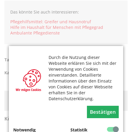
Das könnte Sie auch interessieren:
Pflegehilfsmittel: Greifer und Hausnotruf
Hilfe im Haushalt für Menschen mit Pflegegrad
Ambulante Pflegedienste
Durch die Nutzung dieser
Tags:
Pflege
,
Pflegegrad
,
Pflegeversicherung
Webseite erklären Sie sich mit der
Verwendung von Cookies
Kategorien:
Gesund leben
,
Pflege
,
Recht
einverstanden. Detaillierte
Informationen über den Einsatz
von Cookies auf dieser Webseite
erhalten Sie in der
Hier könnte Werbung stehen, mit der wir uns
Datenschutzerklärung.
finanzieren. Bitte akzeptieren Sie die
Cookie-Meldung
.
Bestätigen
KölnerLeben Sommer 2026
Notwendig
Statistik