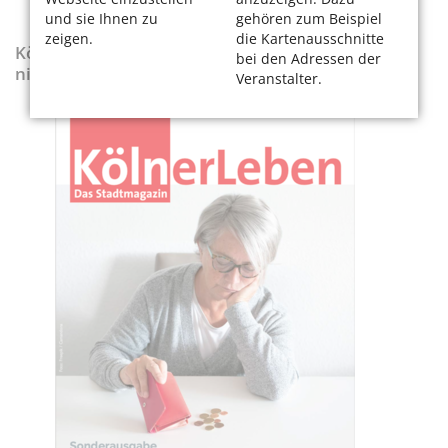
und sie Ihnen zu
gehören zum Beispiel
zeigen.
die Kartenausschnitte
KölnerLeben-Sonderausgabe „Wenn die Rente
bei den Adressen der
nicht reicht“
Veranstalter.