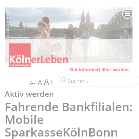
A+
A
A-
Aktiv werden
Fahrende Bankfilialen:
Mobile
SparkasseKölnBonn