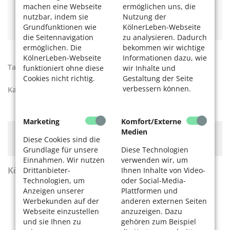
Kostenlose Ausflüge mit der Rikscha für ältere
machen eine Webseite
ermöglichen uns, die
Menschen in Köln
nutzbar, indem sie
Nutzung der
KVB Kleinbusse nach Bedarf bestellen
Grundfunktionen wie
KölnerLeben-Webseite
die Seitennavigation
zu analysieren. Dadurch
ermöglichen. Die
bekommen wir wichtige
KölnerLeben-Webseite
Informationen dazu, wie
Tags:
Mobilität
,
Veedel
funktioniert ohne diese
wir Inhalte und
Cookies nicht richtig.
Gestaltung der Seite
verbessern können.
Kategorien:
Aktiv werden
Marketing
Komfort/Externe
Medien
Hier könnte Werbung stehen, mit der wir uns
Diese Cookies sind die
finanzieren. Bitte akzeptieren Sie die
Cookie-Meldung
.
Grundlage für unsere
Diese Technologien
Einnahmen. Wir nutzen
verwenden wir, um
KölnerLeben Sommer 2026
Drittanbieter-
Ihnen Inhalte von Video-
Technologien, um
oder Social-Media-
Anzeigen unserer
Plattformen und
Werbekunden auf der
anderen externen Seiten
Webseite einzustellen
anzuzeigen. Dazu
und sie Ihnen zu
gehören zum Beispiel