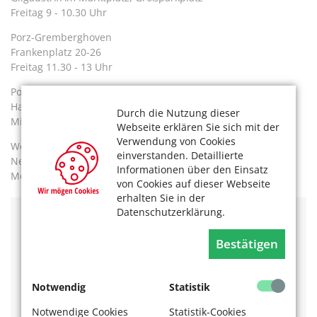
Freitag 9 - 10.30 Uhr
Porz-Gremberghoven
Frankenplatz 20-26
Freitag 11.30 - 13 Uhr
Porz-Zündorf
Hauptstr./ Edeka-Markt
Durch die Nutzung dieser
Mittwoch 9 - 12 Uhr
Webseite erklären Sie sich mit der
Verwendung von Cookies
Weidenpesch
einverstanden. Detaillierte
Neusser Str. 541
Informationen über den Einsatz
Montag 9 - 10.30 Uhr
von Cookies auf dieser Webseite
erhalten Sie in der
Datenschutzerklärung.
Mehr Infos unter der Telefonnummer: 0221 / 22 60 oder
unter
www.sparkasse-koelnbonn.de
Bestätigen
Mehr zum Thema Mobilität? Das könnte Sie
auch interessieren:
Notwendig
Statistik
E-Bikes, Pedelecs und Lastenräder in Köln
Notwendige Cookies
Statistik-Cookies