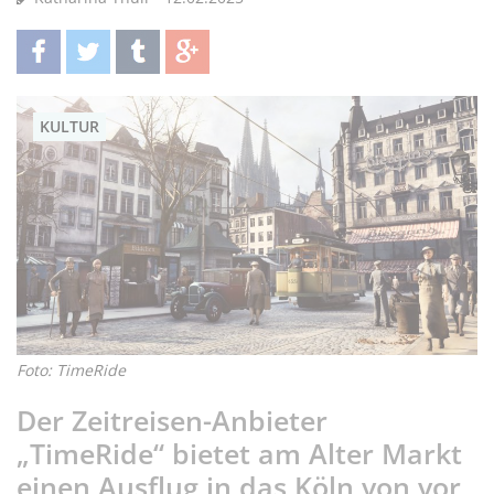
teilen
twittern
teilen
teilen
KULTUR
Foto: TimeRide
Der Zeitreisen-Anbieter
„TimeRide“ bietet am Alter Markt
einen Ausflug in das Köln von vor