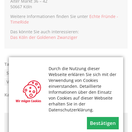
Alter Markt 36 – 42
50667 Köln
Weitere Informationen finden Sie unter
Echte Fründe -
TimeRide
Das könnte Sie auch interessieren:
Das Köln der Goldenen Zwanziger
Tags:
Echte Fründe
,
Köln 1926
,
Kostenfrei
,
Durch die Nutzung dieser
Senseum Alter Markt
,
TimeRide
,
Virtual Reality
,
Webseite erklären Sie sich mit der
Verwendung von Cookies
Virtuelle Zeitreisen
,
Zeitreise
einverstanden. Detaillierte
Informationen über den Einsatz
Kategorien:
Kultur
,
Unser Köln
von Cookies auf dieser Webseite
erhalten Sie in der
Datenschutzerklärung.
Hier könnte Werbung stehen, mit der wir uns
Bestätigen
finanzieren. Bitte akzeptieren Sie die
Cookie-Meldung
.