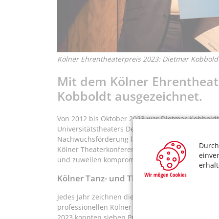
Kölner Ehrentheaterpreis 2023: Dietmar Kobboldt 
Mit dem Kölner Ehrentheat
Kobboldt ausgezeichnet.
Von 2012 bis Oktober 2023 war Dietmar Kobboldt a
Universitätstheaters Deutschlands. Experimente
Nachwuchsförderung lagen ihm besonders am Her
Durch
Kölner Theaterkonferenz, der Interessenvertretung
einve
und zuweilen kompromissloser Geist für deren Be
erhal
Kölner Tanz- und Theaterpreise 2023
Jedes Jahr zeichnen die Kölner Tanz- und Theate
professionellen Kölner Theater- und Tanzszene 
2023 konnten sieben Preise mit einer Gesamtdot