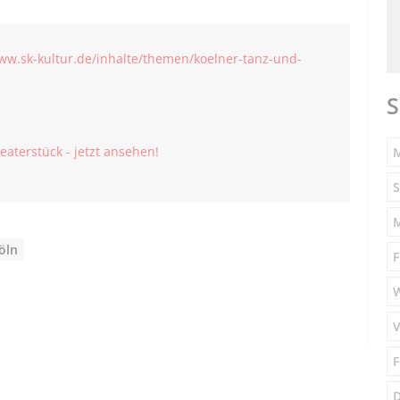
www.sk-kultur.de/inhalte/themen/koelner-tanz-und-
S
eaterstück - jetzt ansehen!
M
S
öln
F
V
F
D