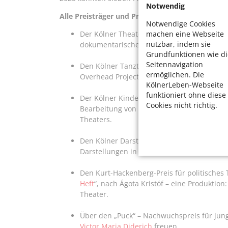
Notwendig
Alle Preisträger und Preisträgerinnen in der Übe
Notwendige Cookies
machen eine Webseite
Der Kölner Theaterpreis dotiert mit 10.000 
nutzbar, indem sie
dokumentarisches Theaterstück und Koprod
Grundfunktionen wie di
Seitennavigation
Den Kölner Tanztheaterpreis und 10.000 Eu
ermöglichen. Die
Overhead Projects unter der Künstlerische
KölnerLeben-Webseite
funktioniert ohne diese
Der Kölner Kinder- und Jugendtheaterpreis,
Cookies nicht richtig.
Bearbeitung von Manuel Moser nach Willi
Theaters.
Den Kölner Darsteller*innenpreis und das P
Darstellungen in „Das große Heft“ und „Pent
Den Kurt-Hackenberg-Preis für politisches 
Heft
“, nach Ágota Kristóf – eine Produktio
Theater.
Über den „Puck“ – Nachwuchspreis für junge
Victor Maria Diderich
freuen.