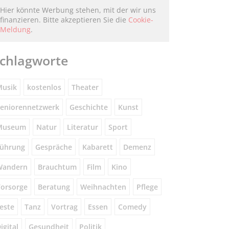
Hier könnte Werbung stehen, mit der wir uns
finanzieren. Bitte akzeptieren Sie die
Cookie-
Meldung
.
chlagworte
usik
kostenlos
Theater
eniorennetzwerk
Geschichte
Kunst
Museum
Natur
Literatur
Sport
ührung
Gespräche
Kabarett
Demenz
Wandern
Brauchtum
Film
Kino
orsorge
Beratung
Weihnachten
Pflege
este
Tanz
Vortrag
Essen
Comedy
igital
Gesundheit
Politik