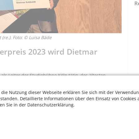
R
(re.). Foto: © Luisa Bäde
erpreis 2023 wird Dietmar
ls Leiter der Studiobühne Köln tätig, des ältesten
lle Formen und Theaterproduktionen sowie die
zen. Zudem war er von 2006 bis 2020 Vorsitzender der
 die Nutzung dieser Webseite erklären Sie sich mit der Verwendun
 von über fünfzig freien Theatern. Er trat als streitbarer
rstanden. Detaillierte Informationen über den Einsatz von Cookies 
lange ein, so die Bewertung der Jury.
ten Sie in der Datenschutzerklärung.
rpreise die besten Inszenierungen der nicht-städtischen,
aus. Zum 34. Mal werden Künstler und Ensembles geehrt.
ierung von 38.600 Euro ausgelobt werden.
W