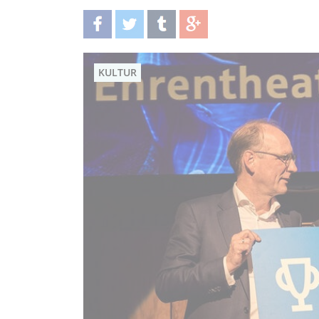
teilen
twittern
teilen
teilen
KULTUR