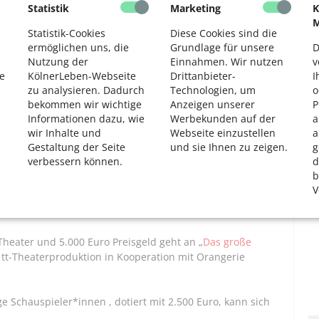
Statistik
Marketing
K
2
M
rsicht:
Statistik-Cookies
Diese Cookies sind die
ermöglichen uns, die
Grundlage für unsere
D
Euro geht an „
G wie Grüne Armee Fraktion
”, ein
Nutzung der
Einnahmen. Wir nutzen
v
uktion von „nö theater" und "studiobühneköln".
e
KölnerLeben-Webseite
Drittanbieter-
I
zu analysieren. Dadurch
Technologien, um
o
ro Preisgeld erhalten „
What is left
", eine Produktion des
bekommen wir wichtige
Anzeigen unserer
P
n Leitung und Choreografie von Tim Behren.
Informationen dazu, wie
Werbekunden auf der
a
wir Inhalte und
Webseite einzustellen
a
 dotiert mit 5.000 Euro, prämiert „
WASIHRWOLLT
“, eine
Gestaltung der Seite
und sie Ihnen zu zeigen.
g
am Shakespeare, unter der Produktion der COMEDIA
verbessern können.
d
b
V
reisgeld: 3.500 Euro, erhält
Tomasso Tessitori
für seine
hesilea – Battle of the Sexes“.
Theater und 5.000 Euro Preisgeld geht an „
Das große
n: tt-Theaterproduktion in Kooperation mit Orangerie
 Schauspieler*innen , dotiert mit 2.500 Euro, kann sich