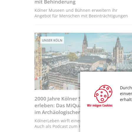
mit Behinderung
Kölner Museen und Bühnen erweitern ihr
Angebot für Menschen mit Beeinträchtigungen
UNSER KÖLN
Durch
einve
2000 Jahre Kölner Stadtgeschichte
erhal
erleben: Das MiQua – Jüdisches Museu
im Archäologischen Quartier Köln
KölnerLeben wirft einen Blick über den Bauzaun.
Auch als Podcast zum Hören!