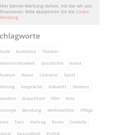
Hier könnte Werbung stehen, mit der wir uns
finanzieren. Bitte akzeptieren Sie die
Cookie-
Meldung
.
chlagworte
usik
kostenlos
Theater
eniorennetzwerk
Geschichte
Kunst
Museum
Natur
Literatur
Sport
ührung
Gespräche
Kabarett
Demenz
Wandern
Brauchtum
Film
Kino
orsorge
Beratung
Weihnachten
Pflege
este
Tanz
Vortrag
Essen
Comedy
igital
Gesundheit
Politik