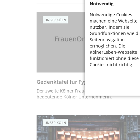
Notwendig
Notwendige Cookies
UNSER KÖLN
machen eine Webseite
nutzbar, indem sie
Grundfunktionen wie di
Seitennavigation
ermöglichen. Die
KölnerLeben-Webseite
funktioniert ohne diese
Cookies nicht richtig.
Gedenktafel für Fygen Lutzenkirchen
Der zweite Kölner FrauenOrt erinnert an eine
bedeutende Kölner Unternehmerin.
UNSER KÖLN