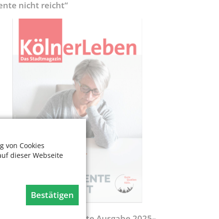
ente nicht reicht“
g von Cookies
auf dieser Webseite
Bestätigen
egweiser - Aktualisierte Ausgabe 2025–