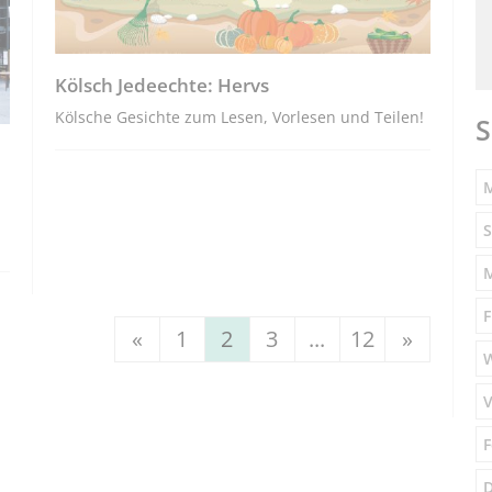
Kölsch Jedeechte: Hervs
Kölsche Gesichte zum Lesen, Vorlesen und Teilen!
S
M
S
F
«
1
2
3
...
12
»
V
F
D