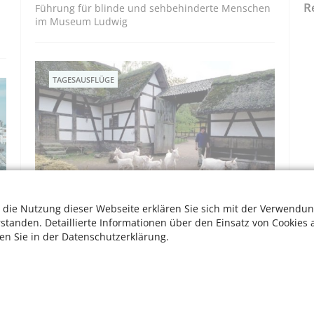
R
Führung für blinde und sehbehinderte Menschen
im Museum Ludwig
TAGESAUSFLÜGE
 die Nutzung dieser Webseite erklären Sie sich mit der Verwendun
Die Geschichte des Rheinlands im
rstanden. Detaillierte Informationen über den Einsatz von Cookies 
Freilichtmuseum Kommern
ten Sie in der Datenschutzerklärung.
m
Im Freilichtmuseum Kommern wird der Alltag
vergangener Zeiten lebendig.
W