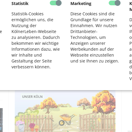
Statistik
Marketing
K
2
UNSER KÖLN
M
Statistik-Cookies
Diese Cookies sind die
ermöglichen uns, die
Grundlage für unsere
D
Nutzung der
Einnahmen. Wir nutzen
v
e
KölnerLeben-Webseite
Drittanbieter-
I
zu analysieren. Dadurch
Technologien, um
o
bekommen wir wichtige
Anzeigen unserer
P
Informationen dazu, wie
Werbekunden auf der
a
wir Inhalte und
Webseite einzustellen
a
Gestaltung der Seite
und sie Ihnen zu zeigen.
g
Die alte Kölner Oper
verbessern können.
d
Lesen Sie über spannende Stadtgeschichte.
b
V
UNSER KÖLN