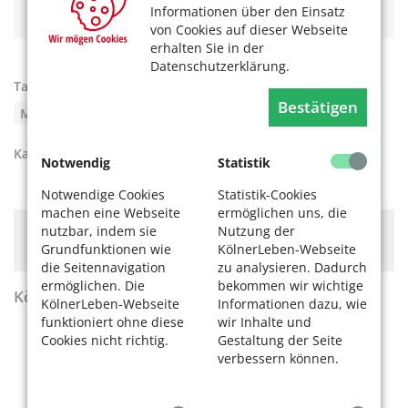
Jacques Offenbach ist jetzt online!
Informationen über den Einsatz
von Cookies auf dieser Webseite
erhalten Sie in der
Datenschutzerklärung.
Tags:
Film
,
Fotografie
,
Führung
,
Jubiläum
,
Bestätigen
Museen
,
Museum
,
Workshop
Kategorien:
Kultur
Notwendig
Statistik
Notwendige Cookies
Statistik-Cookies
machen eine Webseite
ermöglichen uns, die
nutzbar, indem sie
Nutzung der
Hier könnte Werbung stehen, mit der wir uns
Grundfunktionen wie
KölnerLeben-Webseite
finanzieren. Bitte akzeptieren Sie die
Cookie-Meldung
.
die Seitennavigation
zu analysieren. Dadurch
ermöglichen. Die
bekommen wir wichtige
KölnerLeben Sommer 2026
KölnerLeben-Webseite
Informationen dazu, wie
funktioniert ohne diese
wir Inhalte und
Cookies nicht richtig.
Gestaltung der Seite
verbessern können.