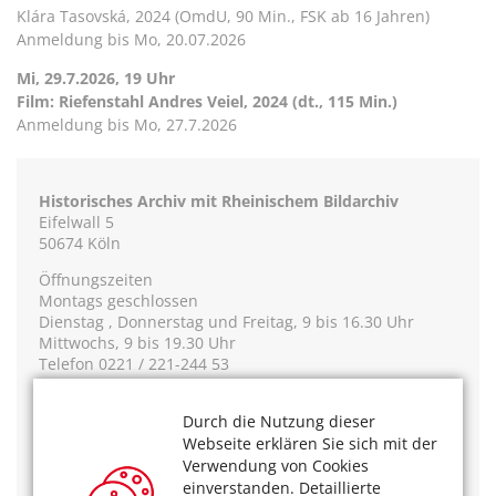
Klára Tasovská, 2024 (OmdU, 90 Min., FSK ab 16 Jahren)
Anmeldung bis Mo, 20.07.2026
Mi, 29.7.2026, 19 Uhr
Film: Riefenstahl Andres Veiel, 2024 (dt., 115 Min.)
Anmeldung bis Mo, 27.7.2026
Historisches Archiv mit Rheinischem Bildarchiv
Eifelwall 5
50674 Köln
Öffnungszeiten
Montags geschlossen
Dienstag , Donnerstag und Freitag, 9 bis 16.30 Uhr
Mittwochs, 9 bis 19.30 Uhr
Telefon 0221 / 221-244 53
Das könnte Sie auch interessieren:
Durch die Nutzung dieser
Die Kölner Filmerbe Stiftung und der Wettlauf gegen
Webseite erklären Sie sich mit der
die Zeit
Verwendung von Cookies
Im Gespräch mit dem Fotografen Wim Cox
einverstanden. Detaillierte