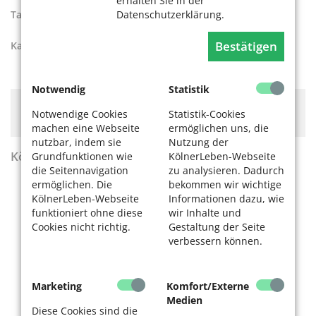
erhalten Sie in der
Datenschutzerklärung.
Tags:
Hilfen und Beratung für Senioren
,
Pflege in Köln
Bestätigen
Kategorien:
Aktiv werden
Notwendig
Statistik
Hier könnte Werbung stehen, mit der wir uns
Notwendige Cookies
Statistik-Cookies
finanzieren. Bitte akzeptieren Sie die
Cookie-Meldung
.
machen eine Webseite
ermöglichen uns, die
nutzbar, indem sie
Nutzung der
KölnerLeben Sommer 2026
Grundfunktionen wie
KölnerLeben-Webseite
die Seitennavigation
zu analysieren. Dadurch
ermöglichen. Die
bekommen wir wichtige
KölnerLeben-Webseite
Informationen dazu, wie
funktioniert ohne diese
wir Inhalte und
Cookies nicht richtig.
Gestaltung der Seite
verbessern können.
Marketing
Komfort/Externe
Medien
Diese Cookies sind die