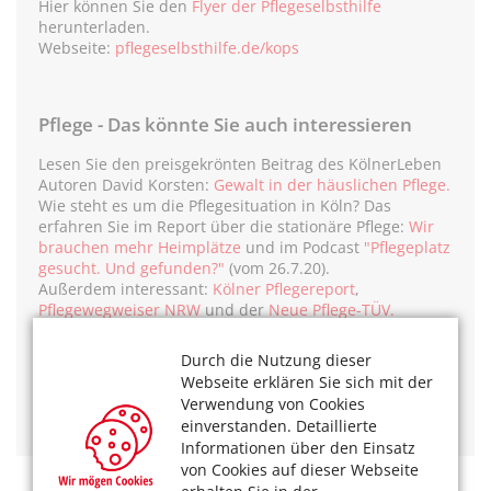
Hier können Sie den
Flyer der Pflegeselbsthilfe
herunterladen.
Webseite:
pflegeselbsthilfe.de/kops
Pflege - Das könnte Sie auch interessieren
Lesen Sie den preisgekrönten Beitrag des KölnerLeben
Autoren David Korsten:
Gewalt in der häuslichen Pflege.
Wie steht es um die Pflegesituation in Köln? Das
erfahren Sie im Report über die stationäre Pflege:
Wir
brauchen mehr Heimplätze
und im Podcast
"Pflegeplatz
gesucht. Und gefunden?"
(vom 26.7.20).
Außerdem interessant:
Kölner Pflegereport
,
Pflegewegweiser NRW
und der
Neue Pflege-TÜV.
Weiterführende Informationen bekommen Sie auch in
den Medien-Empfehlungen der Redaktion:
Durch die Nutzung dieser
beispielsweise in der App:
Heimfinder fürs
Webseite erklären Sie sich mit der
Smartphone
. Oder lesen Sie mehr über das Buch
Verwendung von Cookies
Pflegegespräche richtig führen
.
einverstanden. Detaillierte
Informationen über den Einsatz
von Cookies auf dieser Webseite